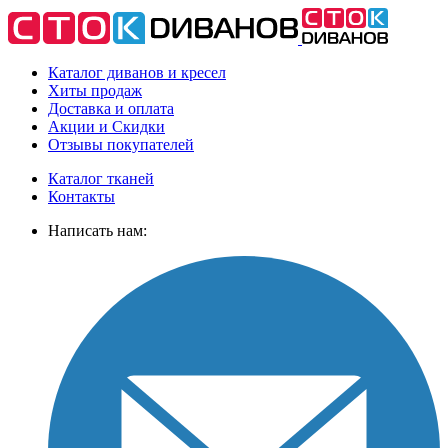
Каталог диванов и кресел
Хиты
продаж
Доставка
и оплата
Акции
и Скидки
Отзывы
покупателей
Каталог тканей
Контакты
Написать нам: