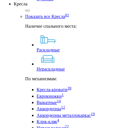
Кресла
81
Показать все Кресла
Наличие спального места:
Раскладные
Нераскладные
По механизмам:
39
Кресла-кровати
1
Еврокнижки
14
Выкатные
12
Аккордеоны
19
Аккордеоны металлокаркас
4
Клик-кляк
22
Нераскладные