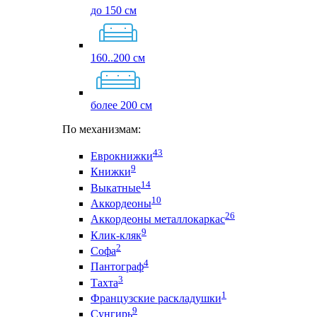
до 150 см
160..200 см
более 200 см
По механизмам:
43
Еврокнижки
9
Книжки
14
Выкатные
10
Аккордеоны
26
Аккордеоны металлокаркас
9
Клик-кляк
2
Софа
4
Пантограф
3
Тахта
1
Французские раскладушки
9
Сунгирь