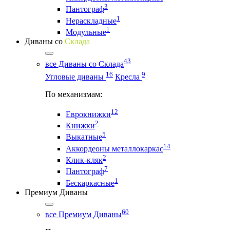
3
Пантограф
1
Нераскладные
1
Модульные
Диваны со
Склада
43
все Диваны со Склада
16
9
Угловые диваны
Кресла
По механизмам:
12
Еврокнижки
2
Книжки
5
Выкатные
14
Аккордеоны металлокаркас
2
Клик-кляк
7
Пантограф
1
Бескаркасные
Премиум Диваны
60
все Премиум Диваны