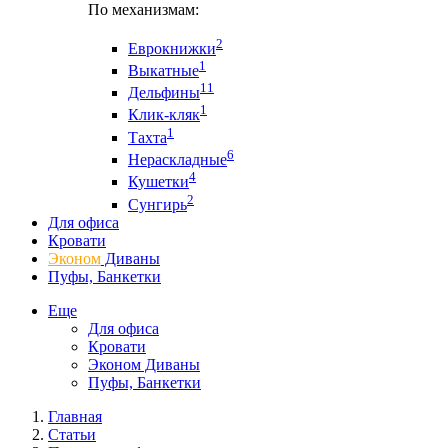
По механизмам:
2
Еврокнижки
1
Выкатные
11
Дельфины
1
Клик-кляк
1
Тахта
6
Нераскладные
4
Кушетки
2
Сунгирь
Для офиса
Кровати
Эконом
Диваны
Пуфы, Банкетки
Еще
Для офиса
Кровати
Эконом Диваны
Пуфы, Банкетки
Главная
Статьи