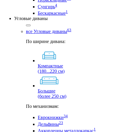
4
Сунгирь
1
Бескаркасные
Угловые диваны
63
все Угловые диваны
По ширине дивана:
Компактные
(180...220 см)
Большие
(более 250 см)
По механизмам:
34
Еврокнижки
23
Дельфины
1
Аккордеоны металлокаркас