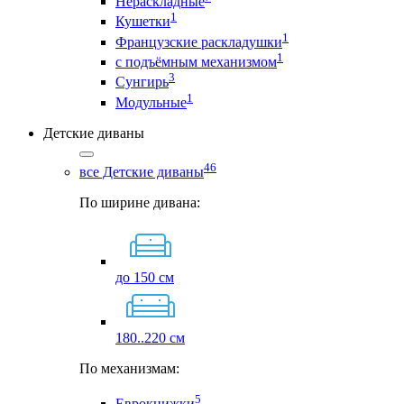
Нераскладные
1
Кушетки
1
Французские раскладушки
1
с подъёмным механизмом
3
Сунгирь
1
Модульные
Детские диваны
46
все Детские диваны
По ширине дивана:
до 150 см
180..220 см
По механизмам:
5
Еврокнижки