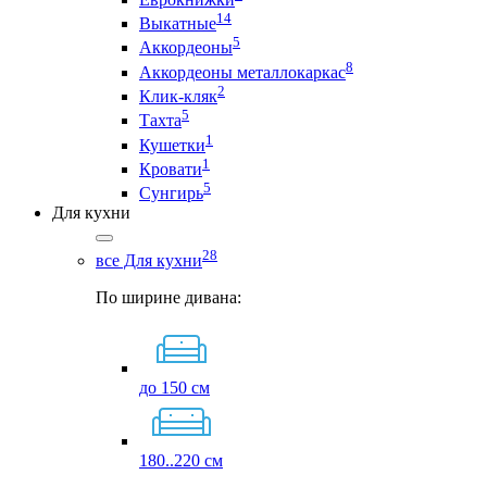
14
Выкатные
5
Аккордеоны
8
Аккордеоны металлокаркас
2
Клик-кляк
5
Тахта
1
Кушетки
1
Кровати
5
Сунгирь
Для кухни
28
все Для кухни
По ширине дивана:
до 150 см
180..220 см