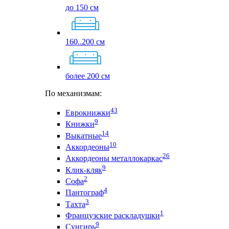
до 150 см
160..200 см
более 200 см
По механизмам:
43
Еврокнижки
9
Книжки
14
Выкатные
10
Аккордеоны
26
Аккордеоны металлокаркас
9
Клик-кляк
2
Софа
4
Пантограф
3
Тахта
1
Французские раскладушки
9
Сунгирь