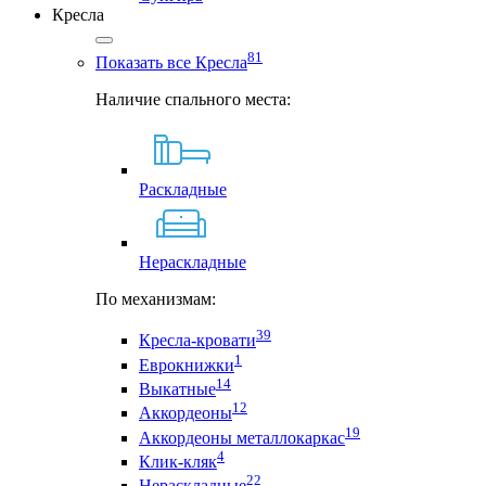
Кресла
81
Показать все Кресла
Наличие спального места:
Раскладные
Нераскладные
По механизмам:
39
Кресла-кровати
1
Еврокнижки
14
Выкатные
12
Аккордеоны
19
Аккордеоны металлокаркас
4
Клик-кляк
22
Нераскладные