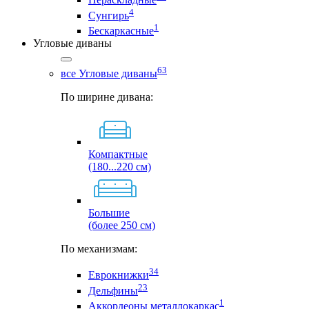
4
Сунгирь
1
Бескаркасные
Угловые диваны
63
все Угловые диваны
По ширине дивана:
Компактные
(180...220 см)
Большие
(более 250 см)
По механизмам:
34
Еврокнижки
23
Дельфины
1
Аккордеоны металлокаркас