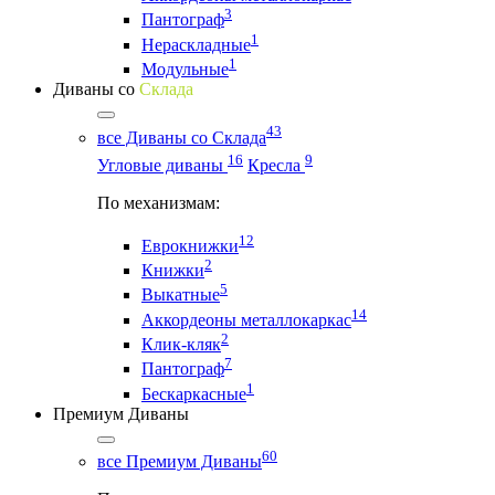
3
Пантограф
1
Нераскладные
1
Модульные
Диваны со
Склада
43
все Диваны со Склада
16
9
Угловые диваны
Кресла
По механизмам:
12
Еврокнижки
2
Книжки
5
Выкатные
14
Аккордеоны металлокаркас
2
Клик-кляк
7
Пантограф
1
Бескаркасные
Премиум Диваны
60
все Премиум Диваны