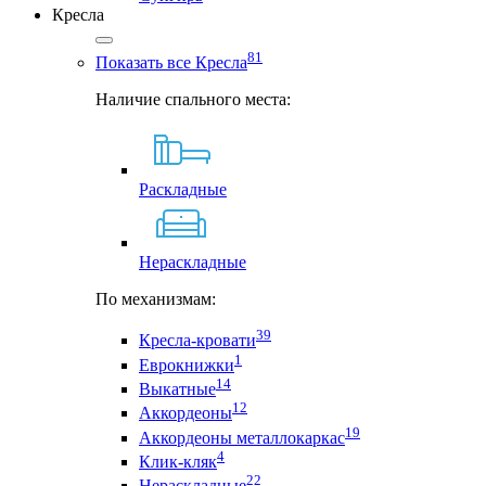
Кресла
81
Показать все Кресла
Наличие спального места:
Раскладные
Нераскладные
По механизмам:
39
Кресла-кровати
1
Еврокнижки
14
Выкатные
12
Аккордеоны
19
Аккордеоны металлокаркас
4
Клик-кляк
22
Нераскладные