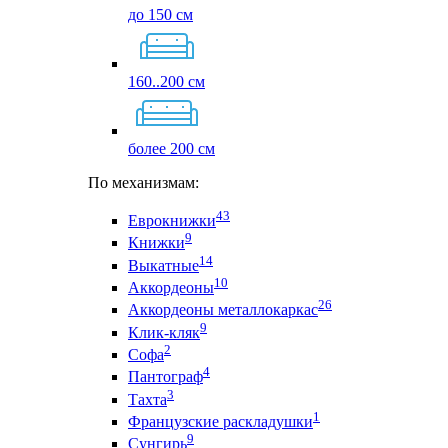
до 150 см
160..200 см
более 200 см
По механизмам:
43
Еврокнижки
9
Книжки
14
Выкатные
10
Аккордеоны
26
Аккордеоны металлокаркас
9
Клик-кляк
2
Софа
4
Пантограф
3
Тахта
1
Французские раскладушки
9
Сунгирь