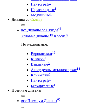
3
Пантограф
1
Нераскладные
1
Модульные
Диваны со
Склада
43
все Диваны со Склада
16
9
Угловые диваны
Кресла
По механизмам:
12
Еврокнижки
2
Книжки
5
Выкатные
14
Аккордеоны металлокаркас
2
Клик-кляк
7
Пантограф
1
Бескаркасные
Премиум Диваны
60
все Премиум Диваны