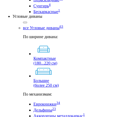
4
Сунгирь
1
Бескаркасные
Угловые диваны
63
все Угловые диваны
По ширине дивана:
Компактные
(180...220 см)
Большие
(более 250 см)
По механизмам:
34
Еврокнижки
23
Дельфины
1
Аккордеоны металлокаркас