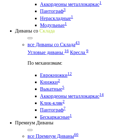
1
Аккордеоны металлокаркас
3
Пантограф
1
Нераскладные
1
Модульные
Диваны со
Склада
43
все Диваны со Склада
16
9
Угловые диваны
Кресла
По механизмам:
12
Еврокнижки
2
Книжки
5
Выкатные
14
Аккордеоны металлокаркас
2
Клик-кляк
7
Пантограф
1
Бескаркасные
Премиум Диваны
60
все Премиум Диваны