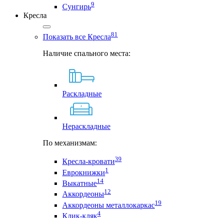
9
Сунгирь
Кресла
81
Показать все Кресла
Наличие спального места:
Раскладные
Нераскладные
По механизмам:
39
Кресла-кровати
1
Еврокнижки
14
Выкатные
12
Аккордеоны
19
Аккордеоны металлокаркас
4
Клик-кляк