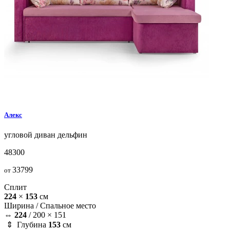
Алекс
угловой диван
дельфин
48300
33799
от
Сплит
224
×
153
см
Ширина /
Спальное место
⇔
224
/
200 × 151
⇕ Глубина
153
см