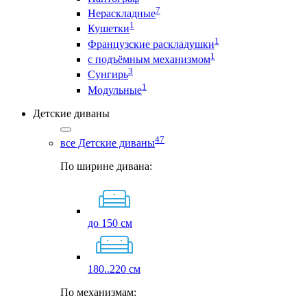
7
Нераскладные
1
Кушетки
1
Французские раскладушки
1
с подъёмным механизмом
3
Сунгирь
1
Модульные
Детские диваны
47
все Детские диваны
По ширине дивана:
до 150 см
180..220 см
По механизмам: