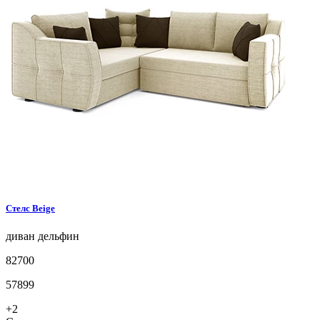
Стелс
Beige
диван
дельфин
82700
57899
+2