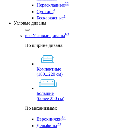
22
Нераскладные
4
Сунгирь
1
Бескаркасные
Угловые диваны
63
все Угловые диваны
По ширине дивана:
Компактные
(180...220 см)
Большие
(более 250 см)
По механизмам:
34
Еврокнижки
23
Дельфины