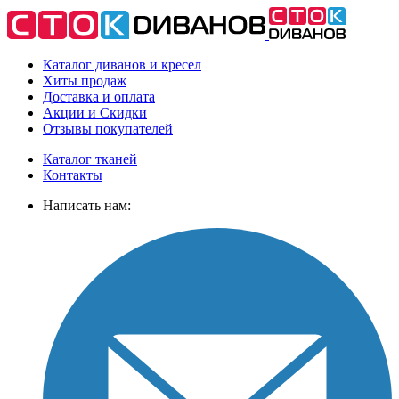
Каталог диванов и кресел
Хиты
продаж
Доставка
и оплата
Акции
и Скидки
Отзывы
покупателей
Каталог тканей
Контакты
Написать нам: