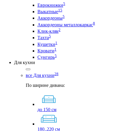
5
Еврокнижки
15
Выкатные
5
Аккордеоны
8
Аккордеоны металлокаркас
2
Клик-кляк
5
Тахта
1
Кушетки
1
Кровати
5
Сунгирь
Для кухни
28
все Для кухни
По ширине дивана:
до 150 см
180..220 см