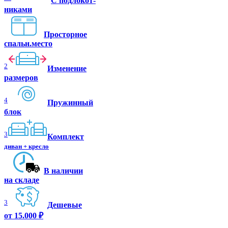
C подлокот-
никами
Просторное
спальн.место
2
Изменение
размеров
4
Пружинный
блок
3
Комплект
диван + кресло
В наличии
на складе
3
Дешевые
от 15.000 ₽