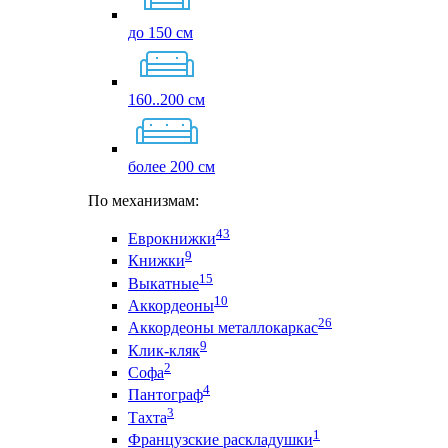
до 150 см
160..200 см
более 200 см
По механизмам:
43
Еврокнижки
9
Книжки
15
Выкатные
10
Аккордеоны
26
Аккордеоны металлокаркас
9
Клик-кляк
2
Софа
4
Пантограф
3
Тахта
1
Французские раскладушки