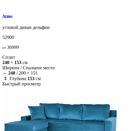
Атико
угловой диван
дельфин
52900
36999
от
Сплит
240
×
153
см
Ширина /
Спальное место
⇔
240
/
200 × 151
⇕ Глубина
153
см
Быстрый просмотр