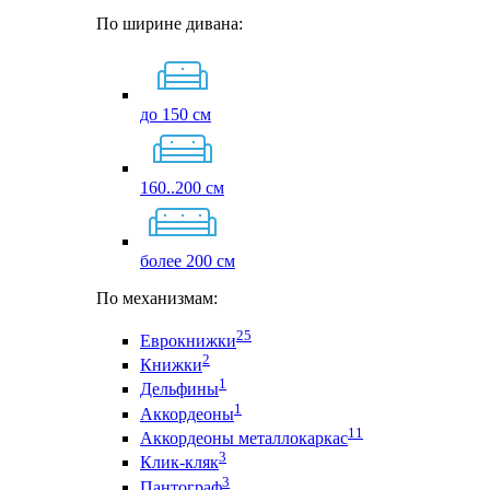
По ширине дивана:
до 150 см
160..200 см
более 200 см
По механизмам:
25
Еврокнижки
2
Книжки
1
Дельфины
1
Аккордеоны
11
Аккордеоны металлокаркас
3
Клик-кляк
3
Пантограф