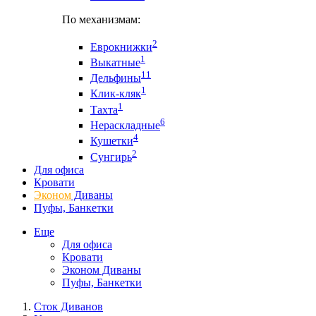
По механизмам:
2
Еврокнижки
1
Выкатные
11
Дельфины
1
Клик-кляк
1
Тахта
6
Нераскладные
4
Кушетки
2
Сунгирь
Для офиса
Кровати
Эконом
Диваны
Пуфы, Банкетки
Еще
Для офиса
Кровати
Эконом Диваны
Пуфы, Банкетки
Сток Диванов