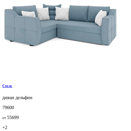
Стелс
диван
дельфин
79600
55699
от
+2