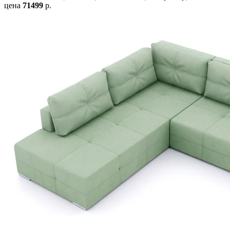
цена
71499
р.