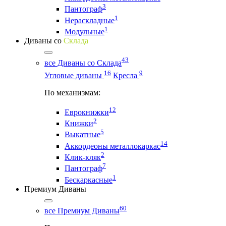
3
Пантограф
1
Нераскладные
1
Модульные
Диваны со
Склада
43
все Диваны со Склада
16
9
Угловые диваны
Кресла
По механизмам:
12
Еврокнижки
2
Книжки
5
Выкатные
14
Аккордеоны металлокаркас
2
Клик-кляк
7
Пантограф
1
Бескаркасные
Премиум Диваны
60
все Премиум Диваны