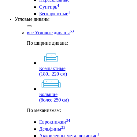
4
Сунгирь
1
Бескаркасные
Угловые диваны
63
все Угловые диваны
По ширине дивана:
Компактные
(180...220 см)
Большие
(более 250 см)
По механизмам:
34
Еврокнижки
23
Дельфины
1
Аккордеоны металлокаркас