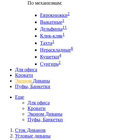
По механизмам:
2
Еврокнижки
1
Выкатные
11
Дельфины
1
Клик-кляк
1
Тахта
6
Нераскладные
4
Кушетки
2
Сунгирь
Для офиса
Кровати
Эконом
Диваны
Пуфы, Банкетки
Еще
Для офиса
Кровати
Эконом Диваны
Пуфы, Банкетки
Сток Диванов
Угловые диваны