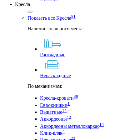
Кресла
81
Показать все Кресла
Наличие спального места:
Раскладные
Нераскладные
По механизмам:
39
Кресла-кровати
1
Еврокнижки
14
Выкатные
12
Аккордеоны
19
Аккордеоны металлокаркас
4
Клик-кляк
22
Нераскладные