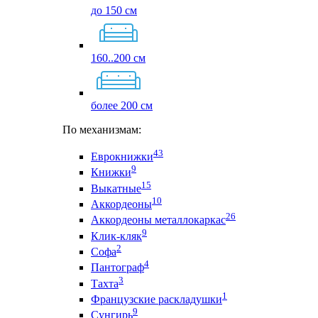
до 150 см
160..200 см
более 200 см
По механизмам:
43
Еврокнижки
9
Книжки
15
Выкатные
10
Аккордеоны
26
Аккордеоны металлокаркас
9
Клик-кляк
2
Софа
4
Пантограф
3
Тахта
1
Французские раскладушки
9
Сунгирь