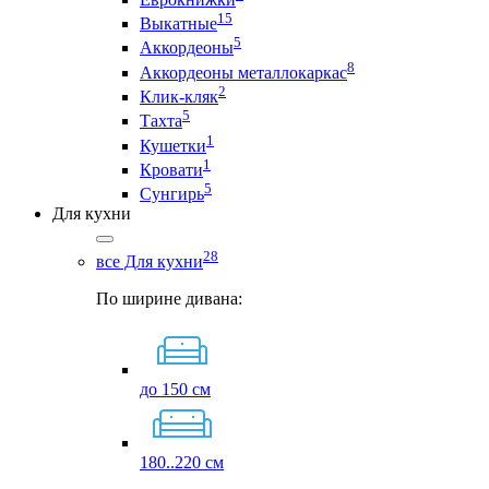
15
Выкатные
5
Аккордеоны
8
Аккордеоны металлокаркас
2
Клик-кляк
5
Тахта
1
Кушетки
1
Кровати
5
Сунгирь
Для кухни
28
все Для кухни
По ширине дивана:
до 150 см
180..220 см