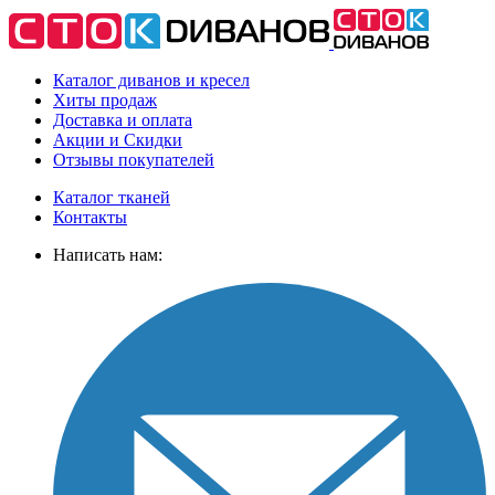
Каталог диванов и кресел
Хиты
продаж
Доставка
и оплата
Акции
и Скидки
Отзывы
покупателей
Каталог тканей
Контакты
Написать нам: