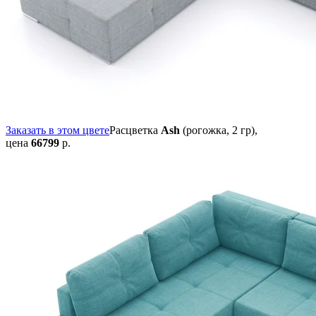
Заказать в этом цвете
Расцветка
Ash
(рогожка, 2 гр),
цена
66799
р.