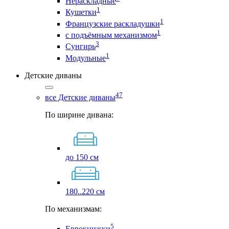
Нераскладные
1
Кушетки
1
Французские раскладушки
1
с подъёмным механизмом
3
Сунгирь
1
Модульные
Детские диваны
47
все Детские диваны
По ширине дивана:
до 150 см
180..220 см
По механизмам:
5
Еврокнижки