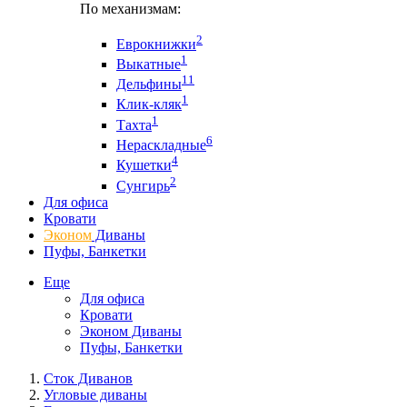
По механизмам:
2
Еврокнижки
1
Выкатные
11
Дельфины
1
Клик-кляк
1
Тахта
6
Нераскладные
4
Кушетки
2
Сунгирь
Для офиса
Кровати
Эконом
Диваны
Пуфы, Банкетки
Еще
Для офиса
Кровати
Эконом Диваны
Пуфы, Банкетки
Сток Диванов
Угловые диваны