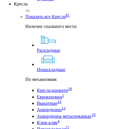
Кресла
81
Показать все Кресла
Наличие спального места:
Раскладные
Нераскладные
По механизмам:
39
Кресла-кровати
1
Еврокнижки
14
Выкатные
12
Аккордеоны
19
Аккордеоны металлокаркас
4
Клик-кляк
22
Нераскладные