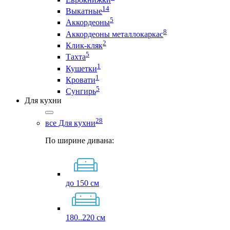
14
Выкатные
5
Аккордеоны
8
Аккордеоны металлокаркас
2
Клик-кляк
5
Тахта
1
Кушетки
1
Кровати
5
Сунгирь
Для кухни
28
все Для кухни
По ширине дивана:
до 150 см
180..220 см