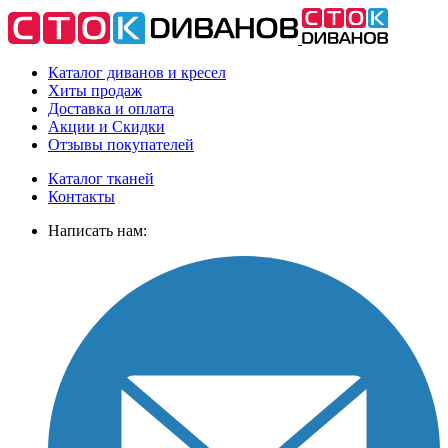
Каталог диванов и кресел
Хиты
продаж
Доставка
и оплата
Акции
и Скидки
Отзывы
покупателей
Каталог тканей
Контакты
Написать нам: