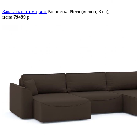
Заказать в этом цвете
Расцветка
Nero
(велюр, 3 гр),
цена
79499
р.