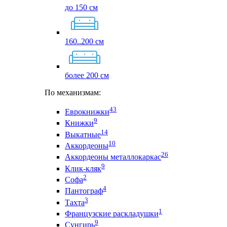
до 150 см
160..200 см
более 200 см
По механизмам:
43
Еврокнижки
9
Книжки
14
Выкатные
10
Аккордеоны
26
Аккордеоны металлокаркас
9
Клик-кляк
2
Софа
4
Пантограф
3
Тахта
1
Французские раскладушки
9
Сунгирь