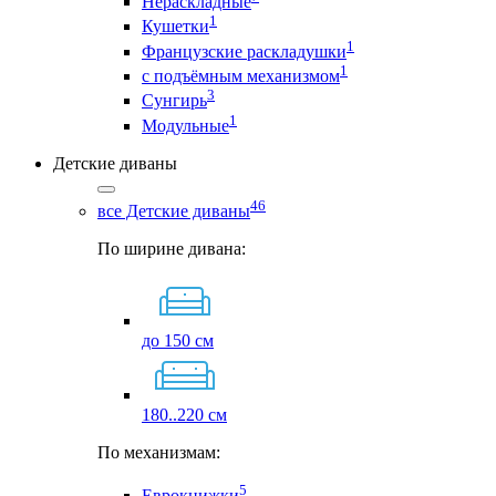
Нераскладные
1
Кушетки
1
Французские раскладушки
1
с подъёмным механизмом
3
Сунгирь
1
Модульные
Детские диваны
46
все Детские диваны
По ширине дивана:
до 150 см
180..220 см
По механизмам:
5
Еврокнижки