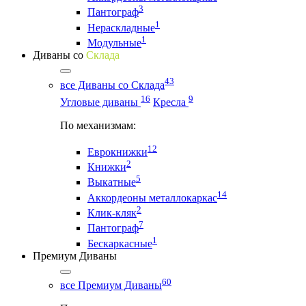
3
Пантограф
1
Нераскладные
1
Модульные
Диваны со
Склада
43
все Диваны со Склада
16
9
Угловые диваны
Кресла
По механизмам:
12
Еврокнижки
2
Книжки
5
Выкатные
14
Аккордеоны металлокаркас
2
Клик-кляк
7
Пантограф
1
Бескаркасные
Премиум Диваны
60
все Премиум Диваны