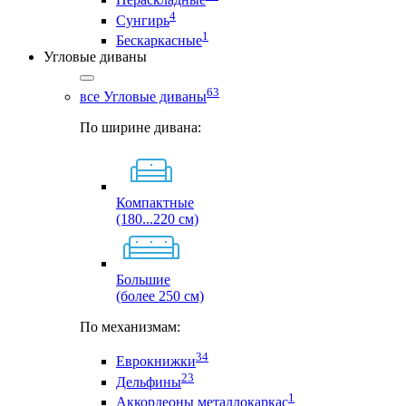
4
Сунгирь
1
Бескаркасные
Угловые диваны
63
все Угловые диваны
По ширине дивана:
Компактные
(180...220 см)
Большие
(более 250 см)
По механизмам:
34
Еврокнижки
23
Дельфины
1
Аккордеоны металлокаркас