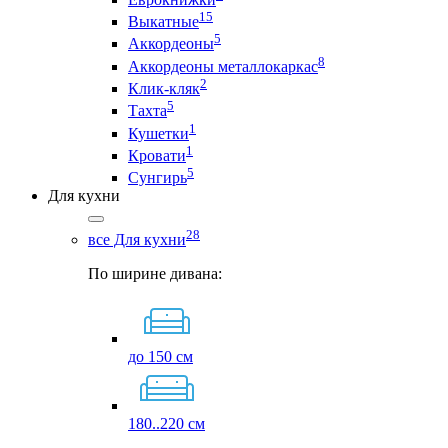
15
Выкатные
5
Аккордеоны
8
Аккордеоны металлокаркас
2
Клик-кляк
5
Тахта
1
Кушетки
1
Кровати
5
Сунгирь
Для кухни
28
все Для кухни
По ширине дивана:
до 150 см
180..220 см