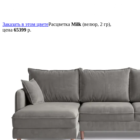
Заказать в этом цвете
Расцветка
Milk
(велюр, 2 гр),
цена
65399
р.