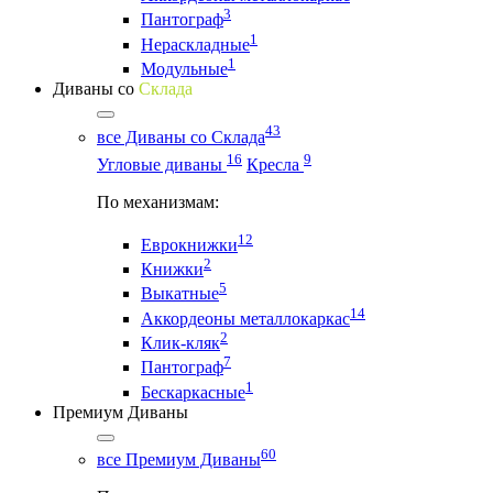
3
Пантограф
1
Нераскладные
1
Модульные
Диваны со
Склада
43
все Диваны со Склада
16
9
Угловые диваны
Кресла
По механизмам:
12
Еврокнижки
2
Книжки
5
Выкатные
14
Аккордеоны металлокаркас
2
Клик-кляк
7
Пантограф
1
Бескаркасные
Премиум Диваны
60
все Премиум Диваны