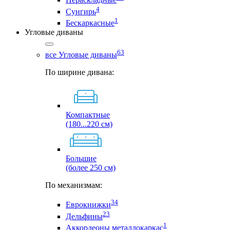
4
Сунгирь
1
Бескаркасные
Угловые диваны
63
все Угловые диваны
По ширине дивана:
Компактные
(180...220 см)
Большие
(более 250 см)
По механизмам:
34
Еврокнижки
23
Дельфины
1
Аккордеоны металлокаркас