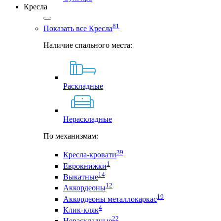
Кресла
81
Показать все Кресла
Наличие спального места:
Раскладные
Нераскладные
По механизмам:
39
Кресла-кровати
1
Еврокнижки
14
Выкатные
12
Аккордеоны
19
Аккордеоны металлокаркас
4
Клик-кляк
22
Нераскладные