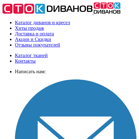
Каталог диванов и кресел
Хиты
продаж
Доставка
и оплата
Акции
и Скидки
Отзывы
покупателей
Каталог тканей
Контакты
Написать нам: