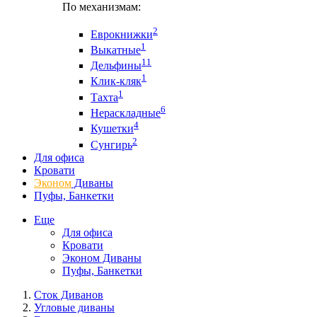
По механизмам:
2
Еврокнижки
1
Выкатные
11
Дельфины
1
Клик-кляк
1
Тахта
6
Нераскладные
4
Кушетки
2
Сунгирь
Для офиса
Кровати
Эконом
Диваны
Пуфы, Банкетки
Еще
Для офиса
Кровати
Эконом Диваны
Пуфы, Банкетки
Сток Диванов
Угловые диваны