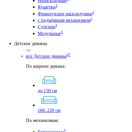
Нераскладные
1
Кушетки
1
Французские раскладушки
1
с подъёмным механизмом
3
Сунгирь
1
Модульные
Детские диваны
47
все Детские диваны
По ширине дивана:
до 150 см
180..220 см
По механизмам:
5
Еврокнижки