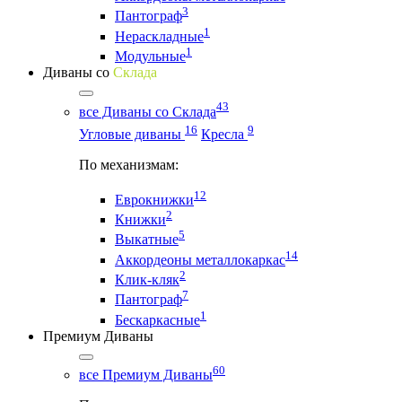
3
Пантограф
1
Нераскладные
1
Модульные
Диваны со
Склада
43
все Диваны со Склада
16
9
Угловые диваны
Кресла
По механизмам:
12
Еврокнижки
2
Книжки
5
Выкатные
14
Аккордеоны металлокаркас
2
Клик-кляк
7
Пантограф
1
Бескаркасные
Премиум Диваны
60
все Премиум Диваны