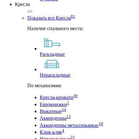
Кресла
81
Показать все Кресла
Наличие спального места:
Раскладные
Нераскладные
По механизмам:
39
Кресла-кровати
1
Еврокнижки
14
Выкатные
12
Аккордеоны
19
Аккордеоны металлокаркас
4
Клик-кляк
22
Нераскладные