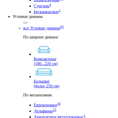
4
Сунгирь
1
Бескаркасные
Угловые диваны
63
все Угловые диваны
По ширине дивана:
Компактные
(180...220 см)
Большие
(более 250 см)
По механизмам:
34
Еврокнижки
23
Дельфины
1
Аккордеоны металлокаркас