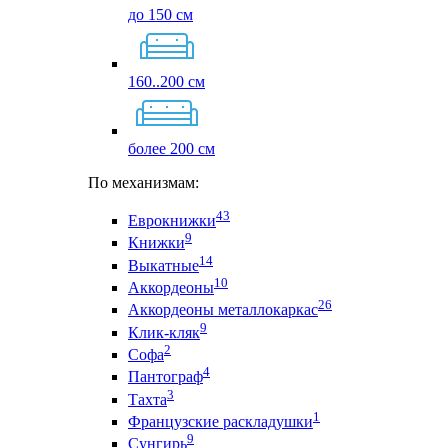
до 150 см
160..200 см
более 200 см
По механизмам:
43
Еврокнижки
9
Книжки
14
Выкатные
10
Аккордеоны
26
Аккордеоны металлокаркас
9
Клик-кляк
2
Софа
4
Пантограф
3
Тахта
1
Французские раскладушки
9
Сунгирь