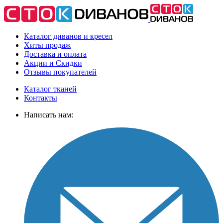
Каталог диванов и кресел
Хиты
продаж
Доставка
и оплата
Акции
и Скидки
Отзывы
покупателей
Каталог тканей
Контакты
Написать нам: