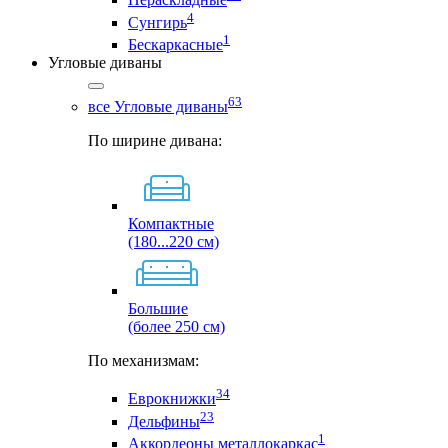
4
Сунгирь
1
Бескаркасные
Угловые диваны
63
все Угловые диваны
По ширине дивана:
Компактные
(180...220 см)
Большие
(более 250 см)
По механизмам:
34
Еврокнижки
23
Дельфины
1
Аккордеоны металлокаркас