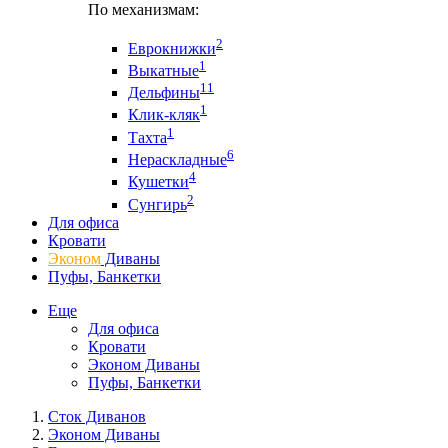
По механизмам:
2
Еврокнижки
1
Выкатные
11
Дельфины
1
Клик-кляк
1
Тахта
6
Нераскладные
4
Кушетки
2
Сунгирь
Для офиса
Кровати
Эконом
Диваны
Пуфы, Банкетки
Еще
Для офиса
Кровати
Эконом Диваны
Пуфы, Банкетки
Сток Диванов
Эконом Диваны