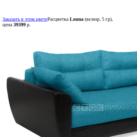
Заказать в этом цвете
Расцветка
Louna
(велюр, 5 гр),
цена
39399
р.