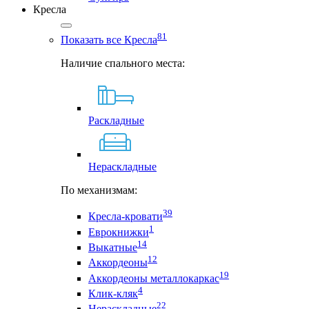
Кресла
81
Показать все Кресла
Наличие спального места:
Раскладные
Нераскладные
По механизмам:
39
Кресла-кровати
1
Еврокнижки
14
Выкатные
12
Аккордеоны
19
Аккордеоны металлокаркас
4
Клик-кляк
22
Нераскладные