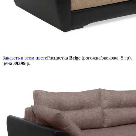
Заказать в этом цвете
Расцветка
Beige
(рогожка/экокожа, 5 гр),
цена
39399
р.