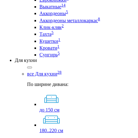
14
Выкатные
5
Аккордеоны
8
Аккордеоны металлокаркас
2
Клик-кляк
5
Тахта
1
Кушетки
1
Кровати
5
Сунгирь
Для кухни
28
все Для кухни
По ширине дивана:
до 150 см
180..220 см