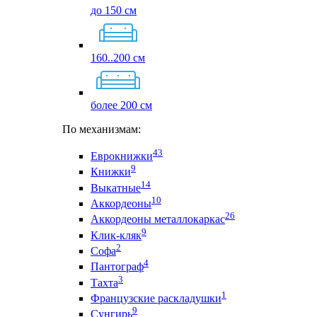
до 150 см
160..200 см
более 200 см
По механизмам:
43
Еврокнижки
9
Книжки
14
Выкатные
10
Аккордеоны
26
Аккордеоны металлокаркас
9
Клик-кляк
2
Софа
4
Пантограф
3
Тахта
1
Французские раскладушки
9
Сунгирь