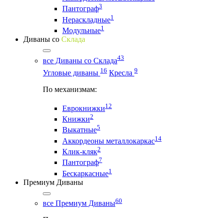
3
Пантограф
1
Нераскладные
1
Модульные
Диваны со
Склада
43
все Диваны со Склада
16
9
Угловые диваны
Кресла
По механизмам:
12
Еврокнижки
2
Книжки
5
Выкатные
14
Аккордеоны металлокаркас
2
Клик-кляк
7
Пантограф
1
Бескаркасные
Премиум Диваны
60
все Премиум Диваны