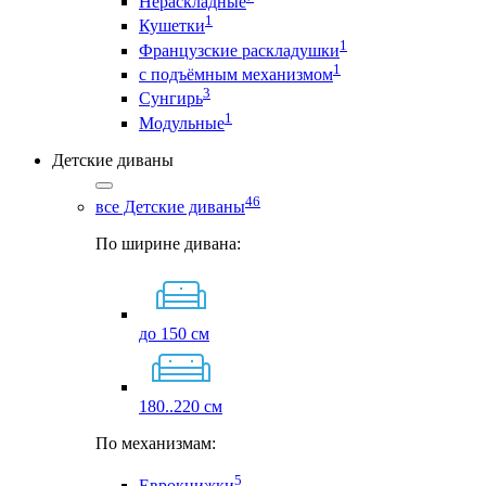
Нераскладные
1
Кушетки
1
Французские раскладушки
1
с подъёмным механизмом
3
Сунгирь
1
Модульные
Детские диваны
46
все Детские диваны
По ширине дивана:
до 150 см
180..220 см
По механизмам:
5
Еврокнижки