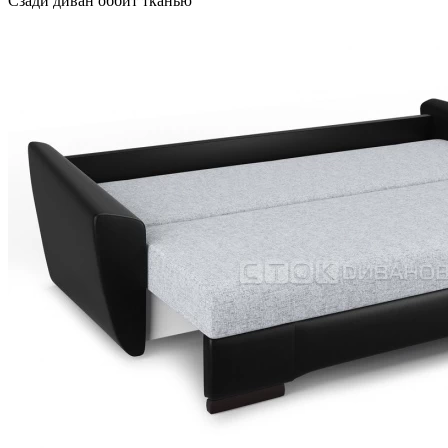
Сзади диван оббит тканью