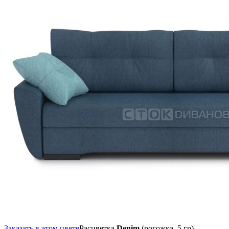
Заказать в этом цвете
Расцветка
Denim
(рогожка, 5 гр),