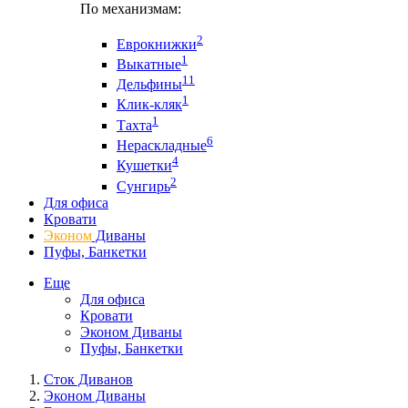
По механизмам:
2
Еврокнижки
1
Выкатные
11
Дельфины
1
Клик-кляк
1
Тахта
6
Нераскладные
4
Кушетки
2
Сунгирь
Для офиса
Кровати
Эконом
Диваны
Пуфы, Банкетки
Еще
Для офиса
Кровати
Эконом Диваны
Пуфы, Банкетки
Сток Диванов
Эконом Диваны