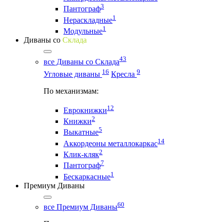
3
Пантограф
1
Нераскладные
1
Модульные
Диваны со
Склада
43
все Диваны со Склада
16
9
Угловые диваны
Кресла
По механизмам:
12
Еврокнижки
2
Книжки
5
Выкатные
14
Аккордеоны металлокаркас
2
Клик-кляк
7
Пантограф
1
Бескаркасные
Премиум Диваны
60
все Премиум Диваны