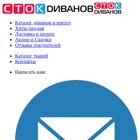
Каталог диванов и кресел
Хиты
продаж
Доставка
и оплата
Акции
и Скидки
Отзывы
покупателей
Каталог тканей
Контакты
Написать нам: