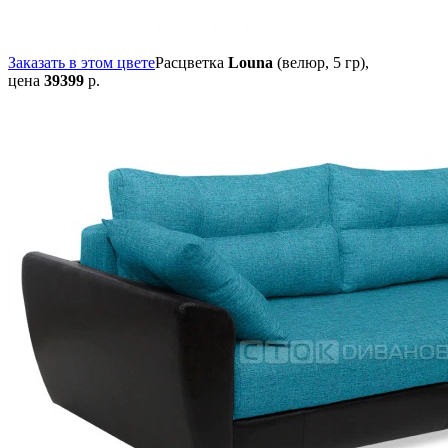
Заказать в этом цвете
Расцветка
Louna
(велюр, 5 гр),
цена
39399
р.