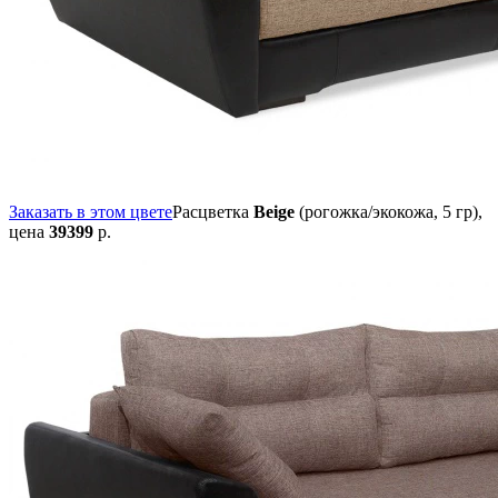
Заказать в этом цвете
Расцветка
Beige
(рогожка/экокожа, 5 гр),
цена
39399
р.