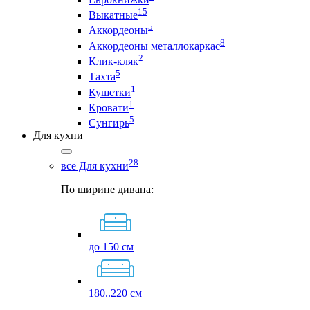
15
Выкатные
5
Аккордеоны
8
Аккордеоны металлокаркас
2
Клик-кляк
5
Тахта
1
Кушетки
1
Кровати
5
Сунгирь
Для кухни
28
все Для кухни
По ширине дивана:
до 150 см
180..220 см