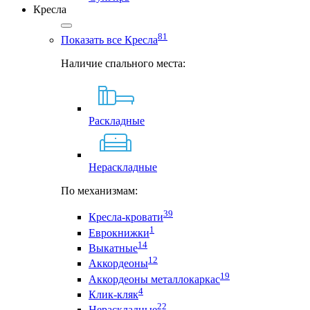
Кресла
81
Показать все Кресла
Наличие спального места:
Раскладные
Нераскладные
По механизмам:
39
Кресла-кровати
1
Еврокнижки
14
Выкатные
12
Аккордеоны
19
Аккордеоны металлокаркас
4
Клик-кляк
22
Нераскладные