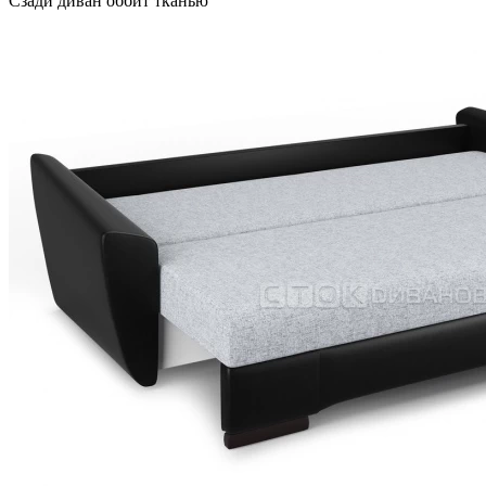
Сзади диван оббит тканью