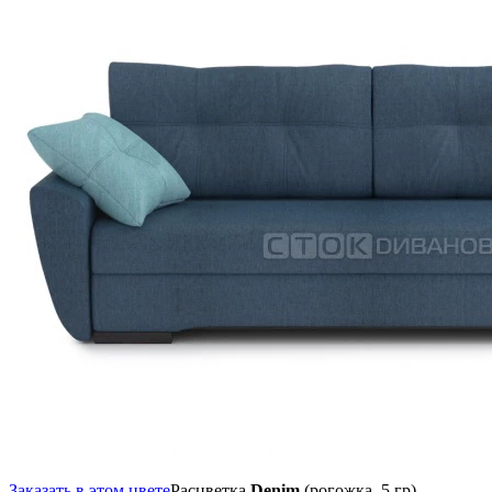
Заказать в этом цвете
Расцветка
Denim
(рогожка, 5 гр),