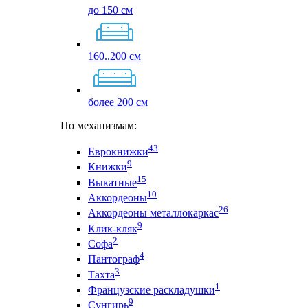
до 150 см
160..200 см
более 200 см
По механизмам:
43
Еврокнижки
9
Книжки
15
Выкатные
10
Аккордеоны
26
Аккордеоны металлокаркас
9
Клик-кляк
2
Софа
4
Пантограф
3
Тахта
1
Французские раскладушки
9
Сунгирь