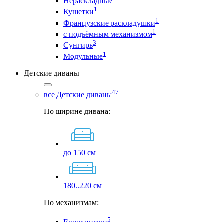
Нераскладные
1
Кушетки
1
Французские раскладушки
1
с подъёмным механизмом
3
Сунгирь
1
Модульные
Детские диваны
47
все Детские диваны
По ширине дивана:
до 150 см
180..220 см
По механизмам:
5
Еврокнижки