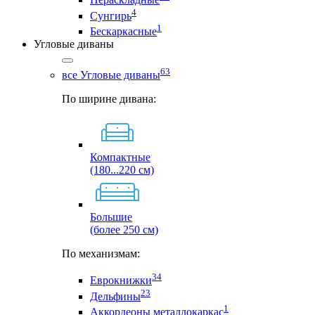
4
Сунгирь
1
Бескаркасные
Угловые диваны
63
все Угловые диваны
По ширине дивана:
Компактные
(180...220 см)
Большие
(более 250 см)
По механизмам:
34
Еврокнижки
23
Дельфины
1
Аккордеоны металлокаркас