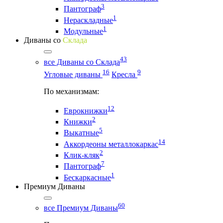
3
Пантограф
1
Нераскладные
1
Модульные
Диваны со
Склада
43
все Диваны со Склада
16
9
Угловые диваны
Кресла
По механизмам:
12
Еврокнижки
2
Книжки
5
Выкатные
14
Аккордеоны металлокаркас
2
Клик-кляк
7
Пантограф
1
Бескаркасные
Премиум Диваны
60
все Премиум Диваны