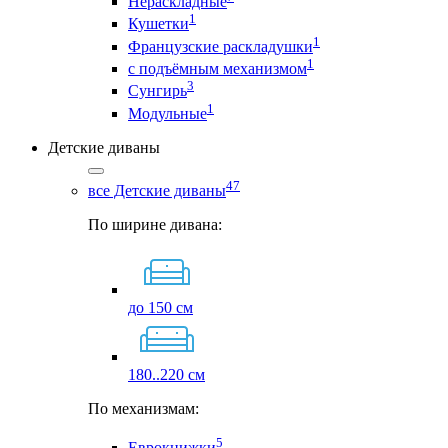
Нераскладные
1
Кушетки
1
Французские раскладушки
1
с подъёмным механизмом
3
Сунгирь
1
Модульные
Детские диваны
47
все Детские диваны
По ширине дивана:
до 150 см
180..220 см
По механизмам:
5
Еврокнижки