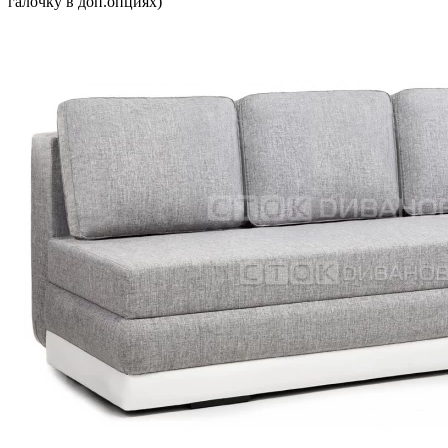
галочку в доп.опциях)