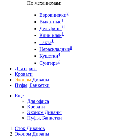
По механизмам:
2
Еврокнижки
1
Выкатные
11
Дельфины
1
Клик-кляк
1
Тахта
6
Нераскладные
4
Кушетки
2
Сунгирь
Для офиса
Кровати
Эконом
Диваны
Пуфы, Банкетки
Еще
Для офиса
Кровати
Эконом Диваны
Пуфы, Банкетки
Сток Диванов
Эконом Диваны