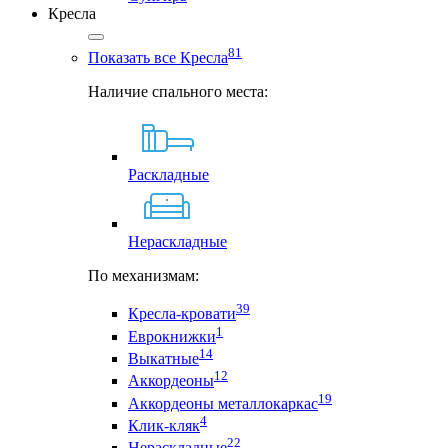
Кресла
81
Показать все Кресла
Наличие спального места:
Раскладные
Нераскладные
По механизмам:
39
Кресла-кровати
1
Еврокнижки
14
Выкатные
12
Аккордеоны
19
Аккордеоны металлокаркас
4
Клик-кляк
22
Нераскладные