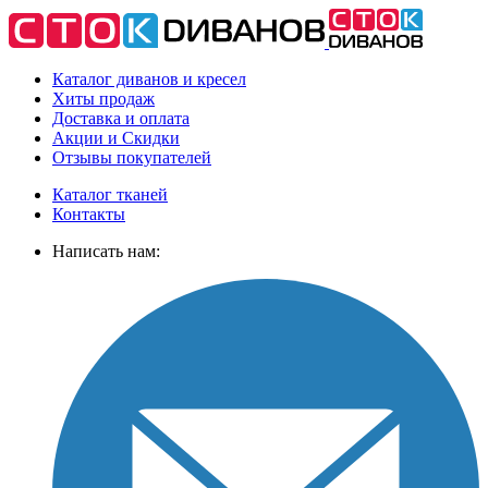
Каталог диванов и кресел
Хиты
продаж
Доставка
и оплата
Акции
и Скидки
Отзывы
покупателей
Каталог тканей
Контакты
Написать нам: