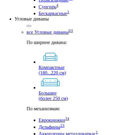
4
Сунгирь
1
Бескаркасные
Угловые диваны
63
все Угловые диваны
По ширине дивана:
Компактные
(180...220 см)
Большие
(более 250 см)
По механизмам:
34
Еврокнижки
23
Дельфины
1
Аккордеоны металлокаркас