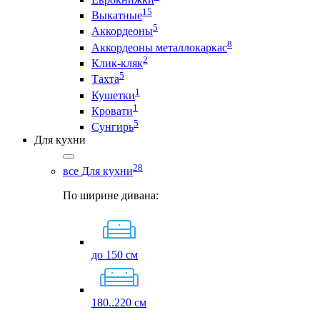
15
Выкатные
5
Аккордеоны
8
Аккордеоны металлокаркас
2
Клик-кляк
5
Тахта
1
Кушетки
1
Кровати
5
Сунгирь
Для кухни
28
все Для кухни
По ширине дивана:
до 150 см
180..220 см