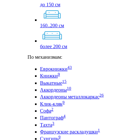
до 150 см
160..200 см
более 200 см
По механизмам:
43
Еврокнижки
9
Книжки
15
Выкатные
10
Аккордеоны
26
Аккордеоны металлокаркас
9
Клик-кляк
2
Софа
4
Пантограф
3
Тахта
1
Французские раскладушки
9
Сунгирь