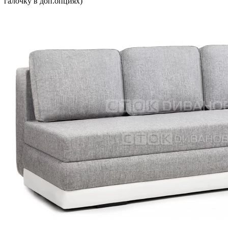
галочку в доп.опциях)