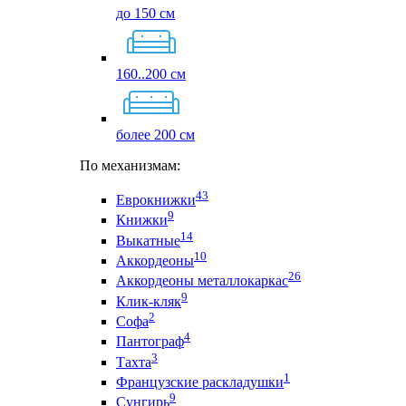
до 150 см
160..200 см
более 200 см
По механизмам:
43
Еврокнижки
9
Книжки
14
Выкатные
10
Аккордеоны
26
Аккордеоны металлокаркас
9
Клик-кляк
2
Софа
4
Пантограф
3
Тахта
1
Французские раскладушки
9
Сунгирь