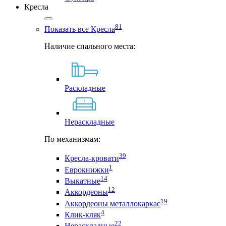
Кресла
81
Показать все Кресла
Наличие спального места:
Раскладные
Нераскладные
По механизмам:
39
Кресла-кровати
1
Еврокнижки
14
Выкатные
12
Аккордеоны
19
Аккордеоны металлокаркас
4
Клик-кляк
22
Нераскладные