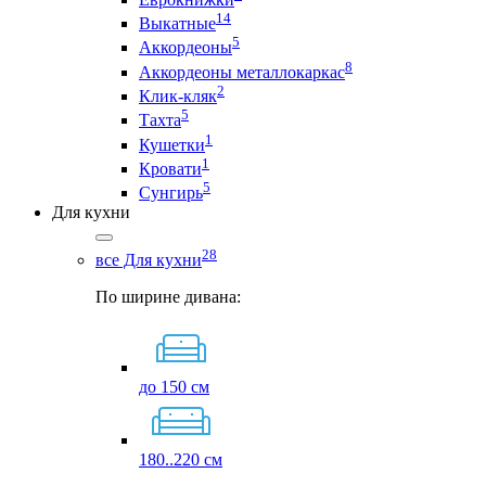
14
Выкатные
5
Аккордеоны
8
Аккордеоны металлокаркас
2
Клик-кляк
5
Тахта
1
Кушетки
1
Кровати
5
Сунгирь
Для кухни
28
все Для кухни
По ширине дивана:
до 150 см
180..220 см