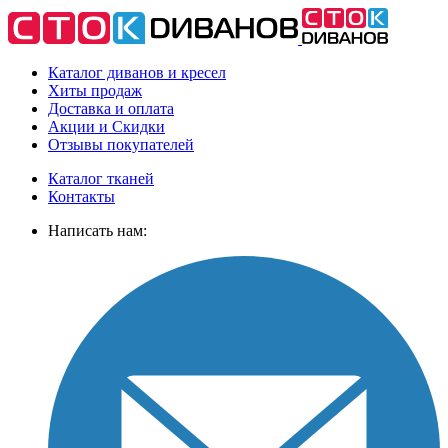
Каталог диванов и кресел
Хиты
продаж
Доставка
и оплата
Акции
и Скидки
Отзывы
покупателей
Каталог тканей
Контакты
Написать нам: