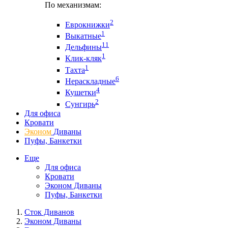
По механизмам:
2
Еврокнижки
1
Выкатные
11
Дельфины
1
Клик-кляк
1
Тахта
6
Нераскладные
4
Кушетки
2
Сунгирь
Для офиса
Кровати
Эконом
Диваны
Пуфы, Банкетки
Еще
Для офиса
Кровати
Эконом Диваны
Пуфы, Банкетки
Сток Диванов
Эконом Диваны