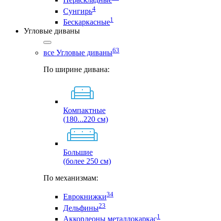
4
Сунгирь
1
Бескаркасные
Угловые диваны
63
все Угловые диваны
По ширине дивана:
Компактные
(180...220 см)
Большие
(более 250 см)
По механизмам:
34
Еврокнижки
23
Дельфины
1
Аккордеоны металлокаркас