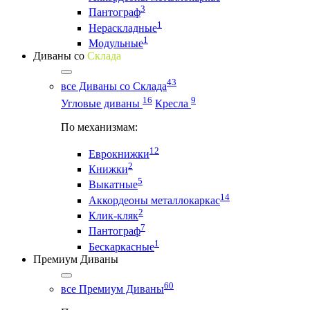
3
Пантограф
1
Нераскладные
1
Модульные
Диваны со
Склада
43
все Диваны со Склада
16
9
Угловые диваны
Кресла
По механизмам:
12
Еврокнижки
2
Книжки
5
Выкатные
14
Аккордеоны металлокаркас
2
Клик-кляк
7
Пантограф
1
Бескаркасные
Премиум Диваны
60
все Премиум Диваны