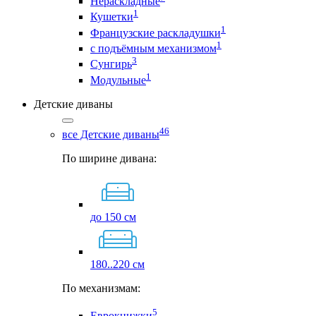
Нераскладные
1
Кушетки
1
Французские раскладушки
1
с подъёмным механизмом
3
Сунгирь
1
Модульные
Детские диваны
46
все Детские диваны
По ширине дивана:
до 150 см
180..220 см
По механизмам:
5
Еврокнижки