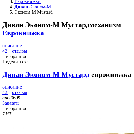
Еврокнижки
Диван
Эконом-М
Эконом-М Mustard
Диван Эконом-М Мустард
механизм
Еврокнижка
описание
42
отзывы
в избранное
Поделиться:
Диван
Эконом-М Мустард
еврокнижка
описание
42
отзывы
от
29699
Заказать
в избранное
ХИТ