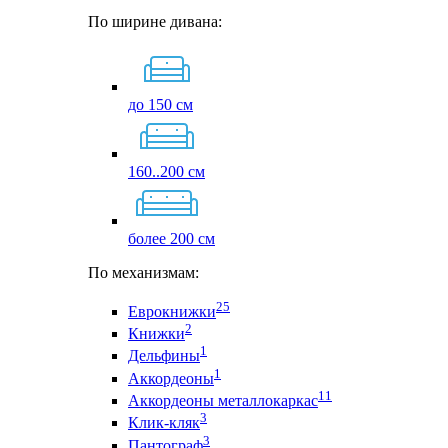
По ширине дивана:
до 150 см
160..200 см
более 200 см
По механизмам:
25
Еврокнижки
2
Книжки
1
Дельфины
1
Аккордеоны
11
Аккордеоны металлокаркас
3
Клик-кляк
3
Пантограф