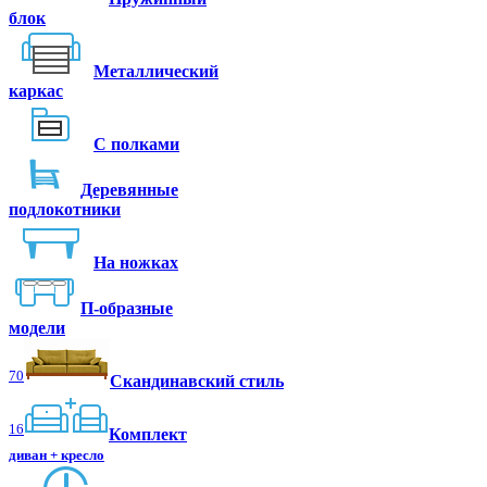
блок
Металлический
каркас
С полками
Деревянные
подлокотники
На ножках
П-образные
модели
70
Скандинавский стиль
16
Комплект
диван + кресло