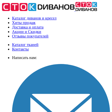
Каталог диванов и кресел
Хиты
продаж
Доставка
и оплата
Акции
и Скидки
Отзывы
покупателей
Каталог тканей
Контакты
Написать нам: