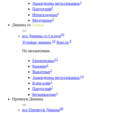
1
Аккордеоны металлокаркас
3
Пантограф
1
Нераскладные
1
Модульные
Диваны со
Склада
43
все Диваны со Склада
16
9
Угловые диваны
Кресла
По механизмам:
12
Еврокнижки
2
Книжки
5
Выкатные
14
Аккордеоны металлокаркас
2
Клик-кляк
7
Пантограф
1
Бескаркасные
Премиум Диваны
60
все Премиум Диваны