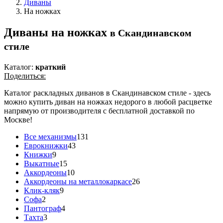
Диваны
На ножках
Диваны на ножках
в Скандинавском
стиле
Каталог:
краткий
Поделиться:
Каталог раскладных диванов в Скандинавском стиле - здесь
можно купить диван на ножках недорого в любой расцветке
напрямую от производителя с бесплатной доставкой по
Москве!
Все механизмы
131
Еврокнижки
43
Книжки
9
Выкатные
15
Аккордеоны
10
Аккордеоны на металлокаркасе
26
Клик-кляк
9
Софа
2
Пантограф
4
Тахта
3