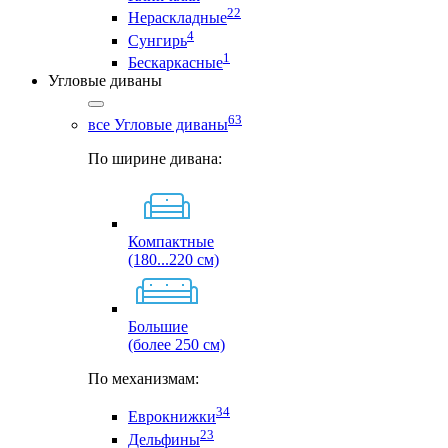
22
Нераскладные
4
Сунгирь
1
Бескаркасные
Угловые диваны
63
все Угловые диваны
По ширине дивана:
Компактные
(180...220 см)
Большие
(более 250 см)
По механизмам:
34
Еврокнижки
23
Дельфины