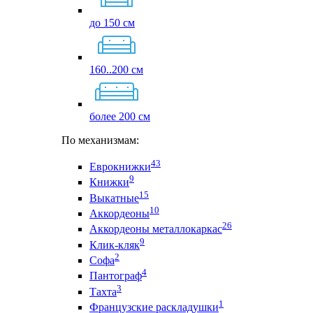
до 150 см
160..200 см
более 200 см
По механизмам:
43
Еврокнижки
9
Книжки
15
Выкатные
10
Аккордеоны
26
Аккордеоны металлокаркас
9
Клик-кляк
2
Софа
4
Пантограф
3
Тахта
1
Французские раскладушки