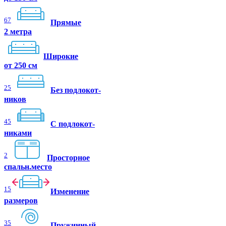
67
Прямые
2 метра
Широкие
от 250 см
25
Без подлокот-
ников
45
C подлокот-
никами
2
Просторное
спальн.место
15
Изменение
размеров
35
Пружинный