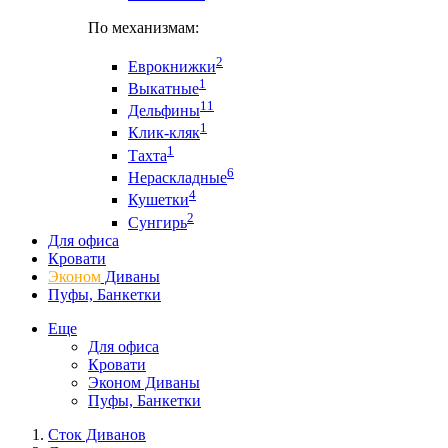
По механизмам:
2
Еврокнижки
1
Выкатные
11
Дельфины
1
Клик-кляк
1
Тахта
6
Нераскладные
4
Кушетки
2
Сунгирь
Для офиса
Кровати
Эконом
Диваны
Пуфы, Банкетки
Еще
Для офиса
Кровати
Эконом Диваны
Пуфы, Банкетки
Сток Диванов