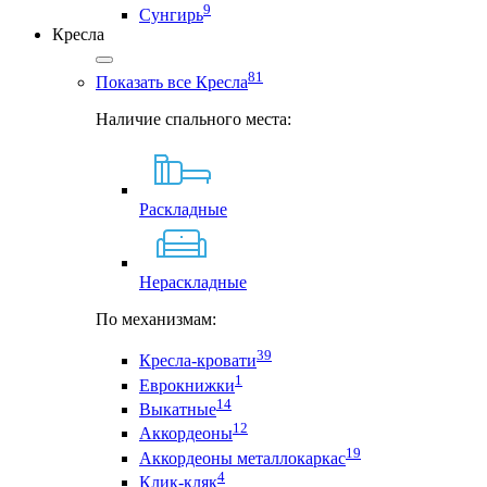
9
Сунгирь
Кресла
81
Показать все Кресла
Наличие спального места:
Раскладные
Нераскладные
По механизмам:
39
Кресла-кровати
1
Еврокнижки
14
Выкатные
12
Аккордеоны
19
Аккордеоны металлокаркас
4
Клик-кляк