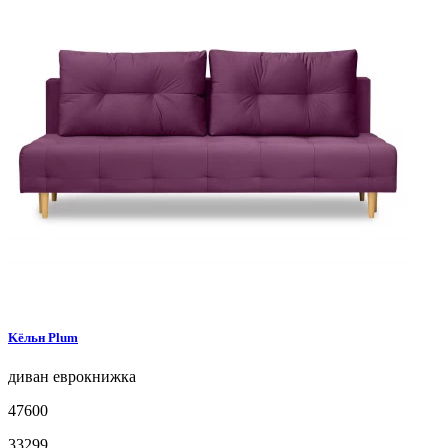
Kёльн
Plum
диван
еврокнижка
47600
33299