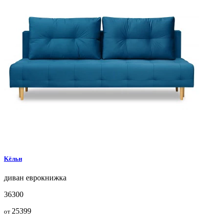
Kёльн
диван
еврокнижка
36300
25399
от