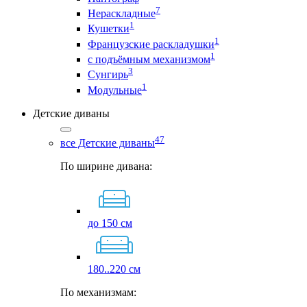
7
Нераскладные
1
Кушетки
1
Французские раскладушки
1
с подъёмным механизмом
3
Сунгирь
1
Модульные
Детские диваны
47
все Детские диваны
По ширине дивана:
до 150 см
180..220 см
По механизмам: