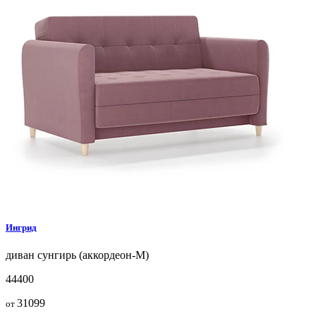
Ингрид
диван
сунгирь (аккордеон-М)
44400
31099
от