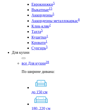
5
Еврокнижки
15
Выкатные
5
Аккордеоны
8
Аккордеоны металлокаркас
2
Клик-кляк
5
Тахта
1
Кушетки
1
Кровати
5
Сунгирь
Для кухни
28
все Для кухни
По ширине дивана:
до 150 см
180..220 см