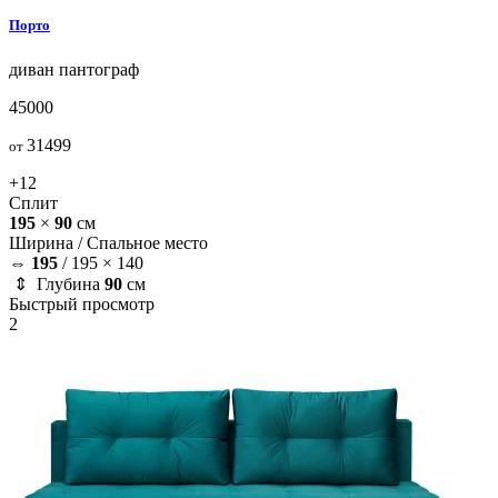
Порто
диван
пантограф
45000
31499
от
+12
Сплит
195
×
90
см
Ширина /
Спальное место
⇔
195
/
195 × 140
⇕ Глубина
90
см
Быстрый просмотр
2