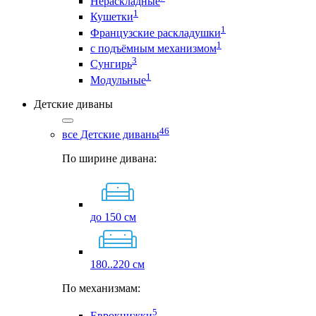
Нераскладные
1
Кушетки
1
Французские раскладушки
1
с подъёмным механизмом
3
Сунгирь
1
Модульные
Детские диваны
46
все Детские диваны
По ширине дивана:
до 150 см
180..220 см
По механизмам:
5
Еврокнижки