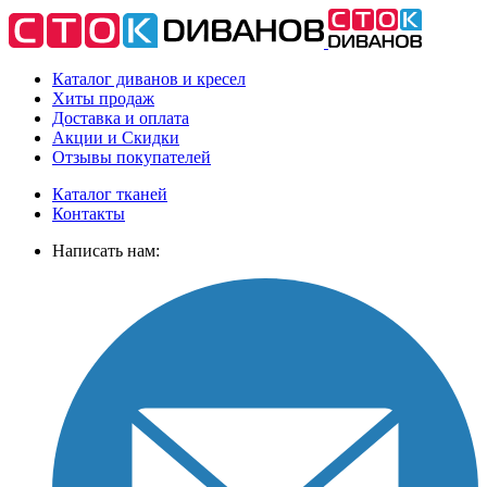
Каталог диванов и кресел
Хиты
продаж
Доставка
и оплата
Акции
и Скидки
Отзывы
покупателей
Каталог тканей
Контакты
Написать нам: