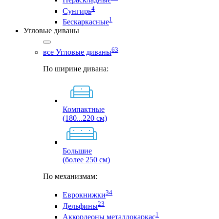
4
Сунгирь
1
Бескаркасные
Угловые диваны
63
все Угловые диваны
По ширине дивана:
Компактные
(180...220 см)
Большие
(более 250 см)
По механизмам:
34
Еврокнижки
23
Дельфины
1
Аккордеоны металлокаркас