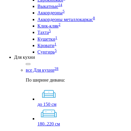
14
Выкатные
5
Аккордеоны
8
Аккордеоны металлокаркас
2
Клик-кляк
5
Тахта
1
Кушетки
1
Кровати
5
Сунгирь
Для кухни
28
все Для кухни
По ширине дивана:
до 150 см
180..220 см