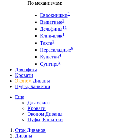
По механизмам:
2
Еврокнижки
1
Выкатные
11
Дельфины
1
Клик-кляк
1
Тахта
6
Нераскладные
4
Кушетки
2
Сунгирь
Для офиса
Кровати
Эконом
Диваны
Пуфы, Банкетки
Еще
Для офиса
Кровати
Эконом Диваны
Пуфы, Банкетки
Сток Диванов
Диваны