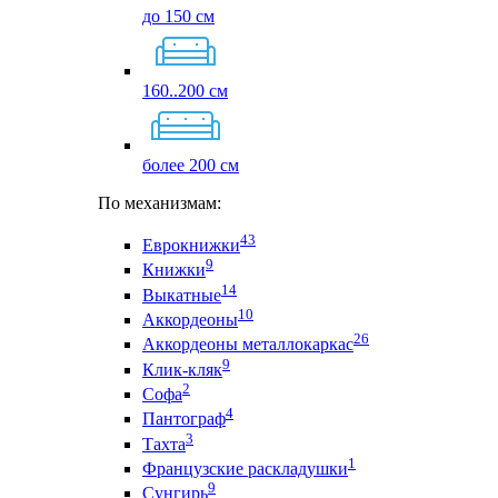
до 150 см
160..200 см
более 200 см
По механизмам:
43
Еврокнижки
9
Книжки
14
Выкатные
10
Аккордеоны
26
Аккордеоны металлокаркас
9
Клик-кляк
2
Софа
4
Пантограф
3
Тахта
1
Французские раскладушки
9
Сунгирь