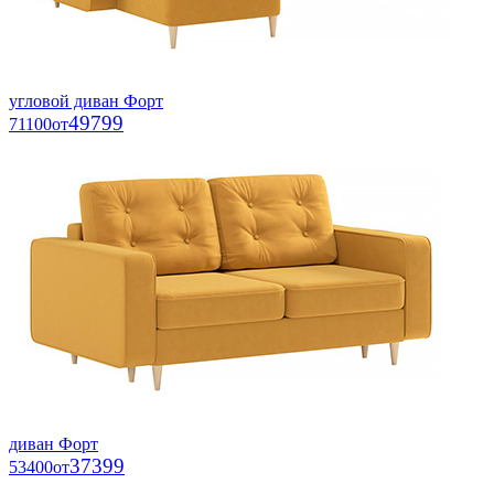
угловой диван Форт
49799
71100
от
диван Форт
37399
53400
от