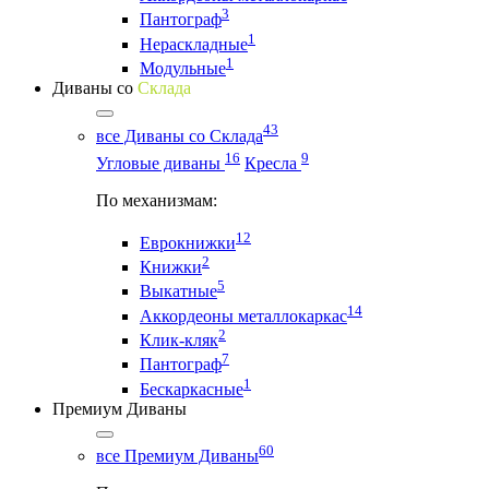
3
Пантограф
1
Нераскладные
1
Модульные
Диваны со
Склада
43
все Диваны со Склада
16
9
Угловые диваны
Кресла
По механизмам:
12
Еврокнижки
2
Книжки
5
Выкатные
14
Аккордеоны металлокаркас
2
Клик-кляк
7
Пантограф
1
Бескаркасные
Премиум Диваны
60
все Премиум Диваны