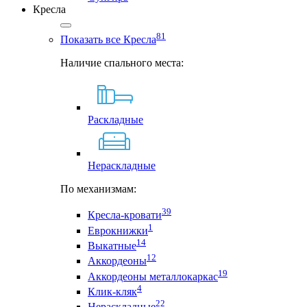
Кресла
81
Показать все Кресла
Наличие спального места:
Раскладные
Нераскладные
По механизмам:
39
Кресла-кровати
1
Еврокнижки
14
Выкатные
12
Аккордеоны
19
Аккордеоны металлокаркас
4
Клик-кляк
22
Нераскладные