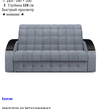
⇔
215
/
180 × 200
⇕ Глубина
110
см
Быстрый просмотр
★ новинка ★
Брауни
аккордеон на металлокаркасе