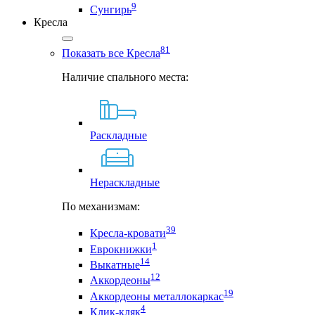
9
Сунгирь
Кресла
81
Показать все Кресла
Наличие спального места:
Раскладные
Нераскладные
По механизмам:
39
Кресла-кровати
1
Еврокнижки
14
Выкатные
12
Аккордеоны
19
Аккордеоны металлокаркас
4
Клик-кляк