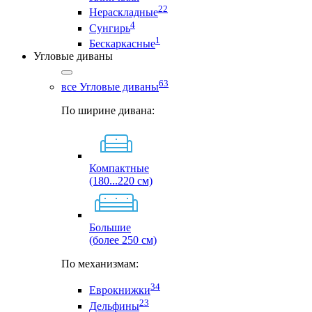
22
Нераскладные
4
Сунгирь
1
Бескаркасные
Угловые диваны
63
все Угловые диваны
По ширине дивана:
Компактные
(180...220 см)
Большие
(более 250 см)
По механизмам:
34
Еврокнижки
23
Дельфины