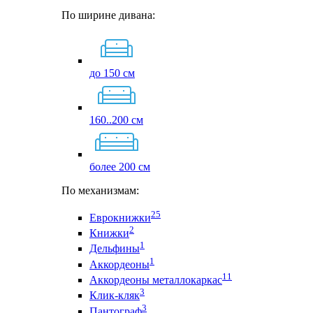
По ширине дивана:
до 150 см
160..200 см
более 200 см
По механизмам:
25
Еврокнижки
2
Книжки
1
Дельфины
1
Аккордеоны
11
Аккордеоны металлокаркас
3
Клик-кляк
3
Пантограф