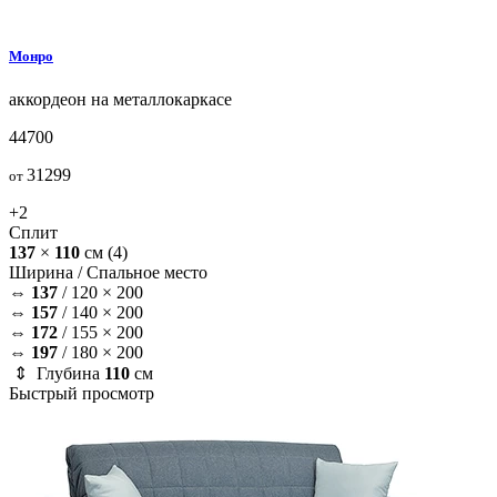
Монро
аккордеон на металлокаркасе
44700
31299
от
+2
Сплит
137
×
110
см
(4)
Ширина /
Спальное место
⇔
137
/
120 × 200
⇔
157
/
140 × 200
⇔
172
/
155 × 200
⇔
197
/
180 × 200
⇕ Глубина
110
см
Быстрый просмотр