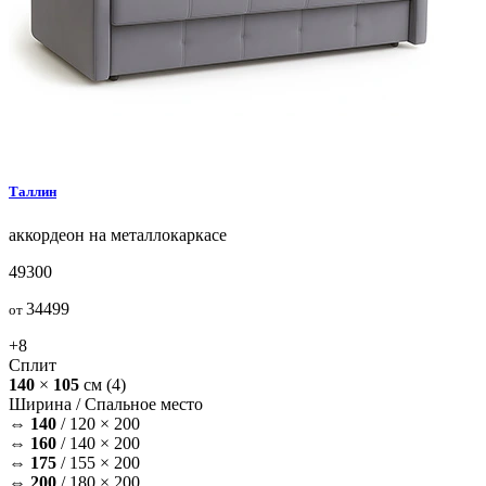
Таллин
аккордеон на металлокаркасе
49300
34499
от
+8
Сплит
140
×
105
см
(4)
Ширина /
Спальное место
⇔
140
/
120 × 200
⇔
160
/
140 × 200
⇔
175
/
155 × 200
⇔
200
/
180 × 200