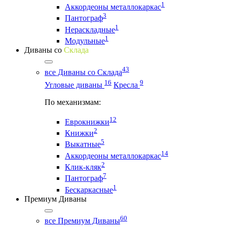
1
Аккордеоны металлокаркас
3
Пантограф
1
Нераскладные
1
Модульные
Диваны со
Склада
43
все Диваны со Склада
16
9
Угловые диваны
Кресла
По механизмам:
12
Еврокнижки
2
Книжки
5
Выкатные
14
Аккордеоны металлокаркас
2
Клик-кляк
7
Пантограф
1
Бескаркасные
Премиум Диваны
60
все Премиум Диваны