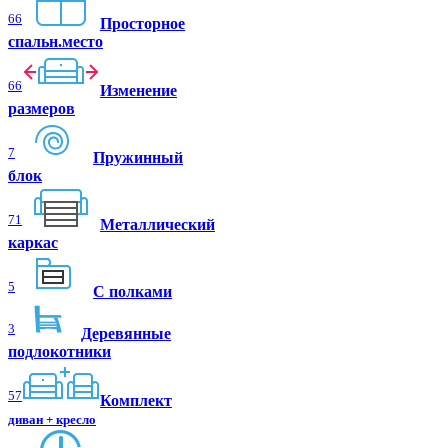
66
Просторное
спальн.место
66
Изменение
размеров
7
Пружинный
блок
71
Металлический
каркас
5
С полками
3
Деревянные
подлокотники
57
Комплект
диван + кресло