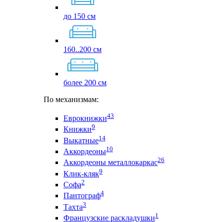
до 150 см
160..200 см
более 200 см
По механизмам:
43
Еврокнижки
9
Книжки
14
Выкатные
10
Аккордеоны
26
Аккордеоны металлокаркас
9
Клик-кляк
2
Софа
4
Пантограф
3
Тахта
1
Французские раскладушки