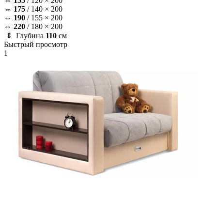
⇔
155
/
120 × 200
⇔
175
/
140 × 200
⇔
190
/
155 × 200
⇔
220
/
180 × 200
⇕ Глубина
110
см
Быстрый просмотр
1