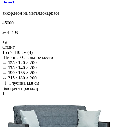
Поло-3
аккордеон на металлокаркасе
45000
31499
от
+9
Сплит
155
×
110
см
(4)
Ширина /
Спальное место
⇔
155
/
120 × 200
⇔
175
/
140 × 200
⇔
190
/
155 × 200
⇔
215
/
180 × 200
⇕ Глубина
110
см
Быстрый просмотр
1