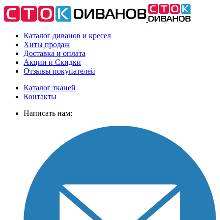
Каталог диванов и кресел
Хиты
продаж
Доставка
и оплата
Акции
и Скидки
Отзывы
покупателей
Каталог тканей
Контакты
Написать нам: