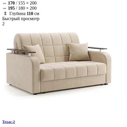
⇔
170
/
155 × 200
⇔
195
/
180 × 200
⇕ Глубина
110
см
Быстрый просмотр
2
Техас-2