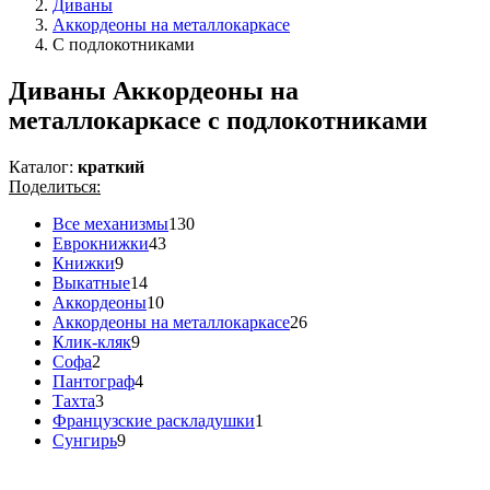
Диваны
Аккордеоны на металлокаркасе
С подлокотниками
Диваны Аккордеоны на
металлокаркасе с подлокотниками
Каталог:
краткий
Поделиться:
Все механизмы
130
Еврокнижки
43
Книжки
9
Выкатные
14
Аккордеоны
10
Аккордеоны на металлокаркасе
26
Клик-кляк
9
Софа
2
Пантограф
4
Тахта
3
Французские раскладушки
1
Сунгирь
9