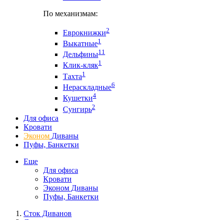
По механизмам:
2
Еврокнижки
1
Выкатные
11
Дельфины
1
Клик-кляк
1
Тахта
6
Нераскладные
4
Кушетки
2
Сунгирь
Для офиса
Кровати
Эконом
Диваны
Пуфы, Банкетки
Еще
Для офиса
Кровати
Эконом Диваны
Пуфы, Банкетки
Сток Диванов