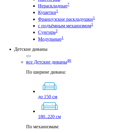
7
Нераскладные
1
Кушетки
1
Французские раскладушки
1
с подъёмным механизмом
3
Сунгирь
1
Модульные
Детские диваны
46
все Детские диваны
По ширине дивана:
до 150 см
180..220 см
По механизмам: