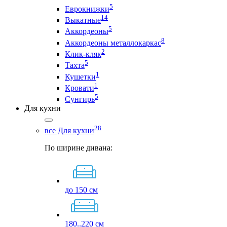
5
Еврокнижки
14
Выкатные
5
Аккордеоны
8
Аккордеоны металлокаркас
2
Клик-кляк
5
Тахта
1
Кушетки
1
Кровати
5
Сунгирь
Для кухни
28
все Для кухни
По ширине дивана:
до 150 см
180..220 см