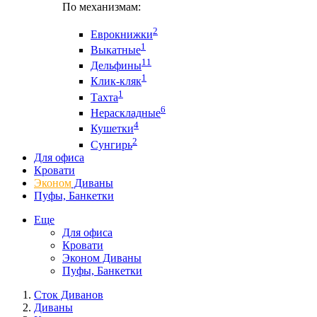
По механизмам:
2
Еврокнижки
1
Выкатные
11
Дельфины
1
Клик-кляк
1
Тахта
6
Нераскладные
4
Кушетки
2
Сунгирь
Для офиса
Кровати
Эконом
Диваны
Пуфы, Банкетки
Еще
Для офиса
Кровати
Эконом Диваны
Пуфы, Банкетки
Сток Диванов
Диваны