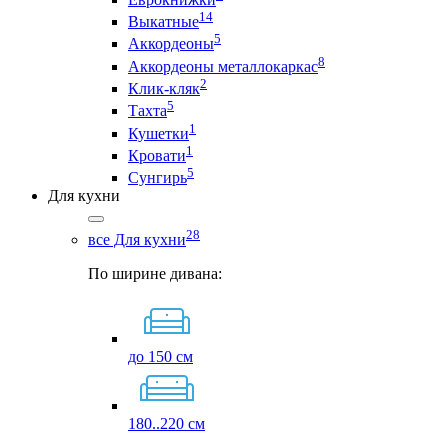
14
Выкатные
5
Аккордеоны
8
Аккордеоны металлокаркас
2
Клик-кляк
5
Тахта
1
Кушетки
1
Кровати
5
Сунгирь
Для кухни
28
все Для кухни
По ширине дивана:
до 150 см
180..220 см