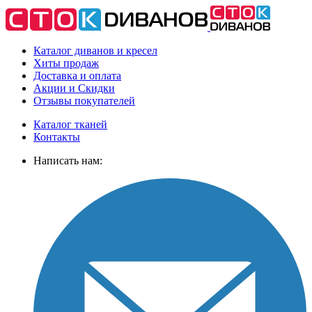
Каталог диванов и кресел
Хиты
продаж
Доставка
и оплата
Акции
и Скидки
Отзывы
покупателей
Каталог тканей
Контакты
Написать нам: