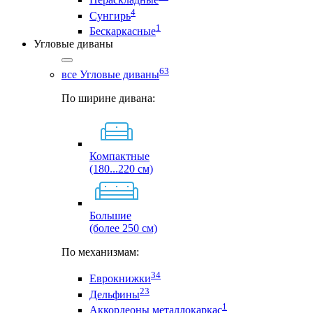
4
Сунгирь
1
Бескаркасные
Угловые диваны
63
все Угловые диваны
По ширине дивана:
Компактные
(180...220 см)
Большие
(более 250 см)
По механизмам:
34
Еврокнижки
23
Дельфины
1
Аккордеоны металлокаркас