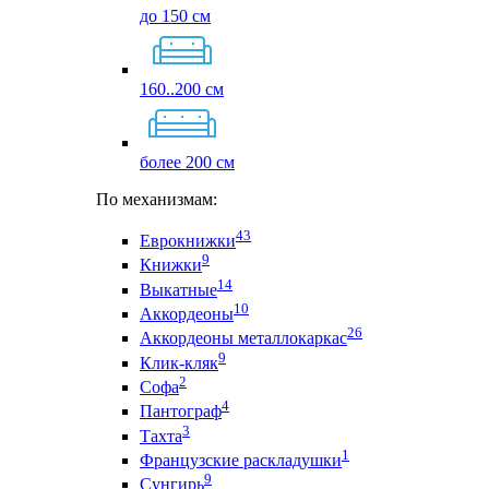
до 150 см
160..200 см
более 200 см
По механизмам:
43
Еврокнижки
9
Книжки
14
Выкатные
10
Аккордеоны
26
Аккордеоны металлокаркас
9
Клик-кляк
2
Софа
4
Пантограф
3
Тахта
1
Французские раскладушки
9
Сунгирь