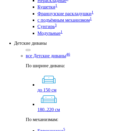
Нераскладные
1
Кушетки
1
Французские раскладушки
1
с подъёмным механизмом
3
Сунгирь
1
Модульные
Детские диваны
46
все Детские диваны
По ширине дивана:
до 150 см
180..220 см
По механизмам:
5
Еврокнижки