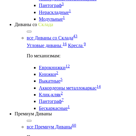
3
Пантограф
1
Нераскладные
1
Модульные
Диваны со
Склада
43
все Диваны со Склада
16
9
Угловые диваны
Кресла
По механизмам:
12
Еврокнижки
2
Книжки
5
Выкатные
14
Аккордеоны металлокаркас
2
Клик-кляк
7
Пантограф
1
Бескаркасные
Премиум Диваны
60
все Премиум Диваны