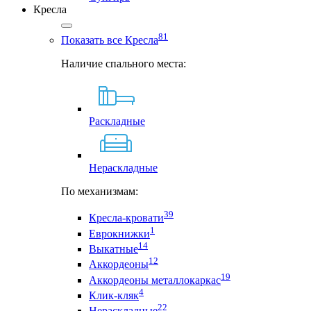
Кресла
81
Показать все Кресла
Наличие спального места:
Раскладные
Нераскладные
По механизмам:
39
Кресла-кровати
1
Еврокнижки
14
Выкатные
12
Аккордеоны
19
Аккордеоны металлокаркас
4
Клик-кляк
22
Нераскладные