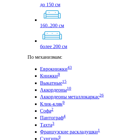
до 150 см
160..200 см
более 200 см
По механизмам:
43
Еврокнижки
9
Книжки
15
Выкатные
10
Аккордеоны
26
Аккордеоны металлокаркас
9
Клик-кляк
2
Софа
4
Пантограф
3
Тахта
1
Французские раскладушки
9
Сунгирь