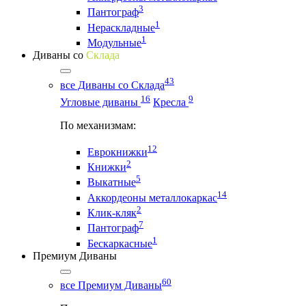
3
Пантограф
1
Нераскладные
1
Модульные
Диваны со
Склада
43
все Диваны со Склада
16
9
Угловые диваны
Кресла
По механизмам:
12
Еврокнижки
2
Книжки
5
Выкатные
14
Аккордеоны металлокаркас
2
Клик-кляк
7
Пантограф
1
Бескаркасные
Премиум Диваны
60
все Премиум Диваны