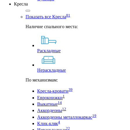
Кресла
81
Показать все Кресла
Наличие спального места:
Раскладные
Нераскладные
По механизмам:
39
Кресла-кровати
1
Еврокнижки
14
Выкатные
12
Аккордеоны
19
Аккордеоны металлокаркас
4
Клик-кляк
22
Нераскладные