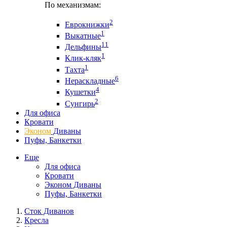
По механизмам:
2
Еврокнижки
1
Выкатные
11
Дельфины
1
Клик-кляк
1
Тахта
6
Нераскладные
4
Кушетки
2
Сунгирь
Для офиса
Кровати
Эконом
Диваны
Пуфы, Банкетки
Еще
Для офиса
Кровати
Эконом Диваны
Пуфы, Банкетки
Сток Диванов
Кресла