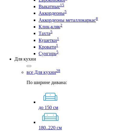
15
Выкатные
5
Аккордеоны
8
Аккордеоны металлокаркас
2
Клик-кляк
5
Тахта
1
Кушетки
1
Кровати
5
Сунгирь
Для кухни
28
все Для кухни
По ширине дивана:
до 150 см
180..220 см