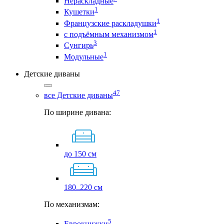
Нераскладные
1
Кушетки
1
Французские раскладушки
1
с подъёмным механизмом
3
Сунгирь
1
Модульные
Детские диваны
47
все Детские диваны
По ширине дивана:
до 150 см
180..220 см
По механизмам:
5
Еврокнижки