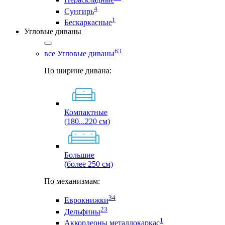
4
Сунгирь
1
Бескаркасные
Угловые диваны
63
все Угловые диваны
По ширине дивана:
Компактные
(180...220 см)
Большие
(более 250 см)
По механизмам:
34
Еврокнижки
23
Дельфины
1
Аккордеоны металлокаркас