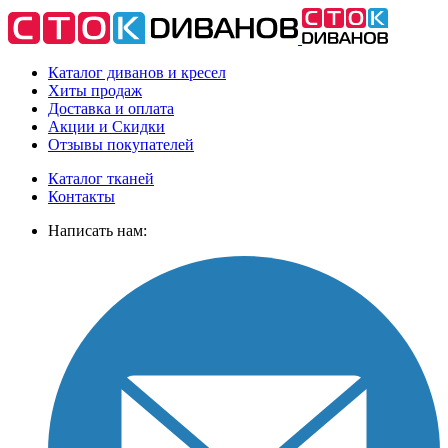
Каталог диванов и кресел
Хиты
продаж
Доставка
и оплата
Акции
и Скидки
Отзывы
покупателей
Каталог тканей
Контакты
Написать нам: