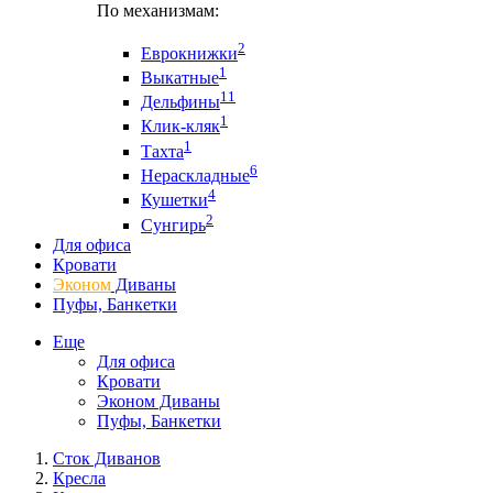
По механизмам:
2
Еврокнижки
1
Выкатные
11
Дельфины
1
Клик-кляк
1
Тахта
6
Нераскладные
4
Кушетки
2
Сунгирь
Для офиса
Кровати
Эконом
Диваны
Пуфы, Банкетки
Еще
Для офиса
Кровати
Эконом Диваны
Пуфы, Банкетки
Сток Диванов
Кресла