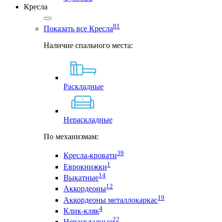
Кресла
81
Показать все Кресла
Наличие спального места:
Раскладные
Нераскладные
По механизмам:
39
Кресла-кровати
1
Еврокнижки
14
Выкатные
12
Аккордеоны
19
Аккордеоны металлокаркас
4
Клик-кляк
22
Нераскладные