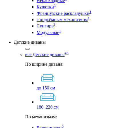
Нераскладные
1
Кушетки
1
Французские раскладушки
1
с подъёмным механизмом
3
Сунгирь
1
Модульные
Детские диваны
46
все Детские диваны
По ширине дивана:
до 150 см
180..220 см
По механизмам:
5
Еврокнижки