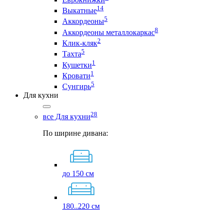
14
Выкатные
5
Аккордеоны
8
Аккордеоны металлокаркас
2
Клик-кляк
5
Тахта
1
Кушетки
1
Кровати
5
Сунгирь
Для кухни
28
все Для кухни
По ширине дивана:
до 150 см
180..220 см