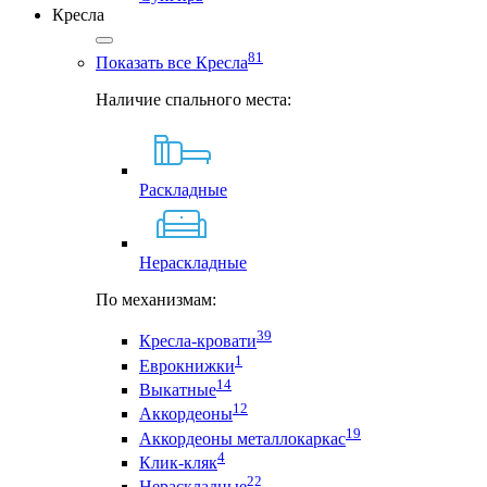
Кресла
81
Показать все Кресла
Наличие спального места:
Раскладные
Нераскладные
По механизмам:
39
Кресла-кровати
1
Еврокнижки
14
Выкатные
12
Аккордеоны
19
Аккордеоны металлокаркас
4
Клик-кляк
22
Нераскладные