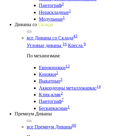
3
Пантограф
1
Нераскладные
1
Модульные
Диваны со
Склада
43
все Диваны со Склада
16
9
Угловые диваны
Кресла
По механизмам:
12
Еврокнижки
2
Книжки
5
Выкатные
14
Аккордеоны металлокаркас
2
Клик-кляк
7
Пантограф
1
Бескаркасные
Премиум Диваны
60
все Премиум Диваны