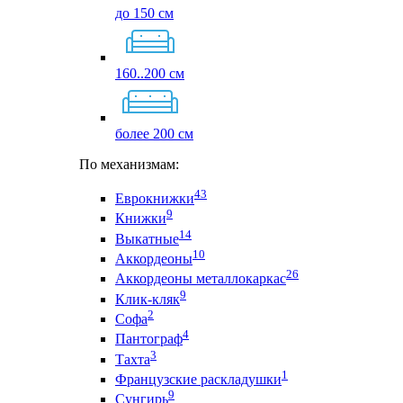
до 150 см
160..200 см
более 200 см
По механизмам:
43
Еврокнижки
9
Книжки
14
Выкатные
10
Аккордеоны
26
Аккордеоны металлокаркас
9
Клик-кляк
2
Софа
4
Пантограф
3
Тахта
1
Французские раскладушки
9
Сунгирь