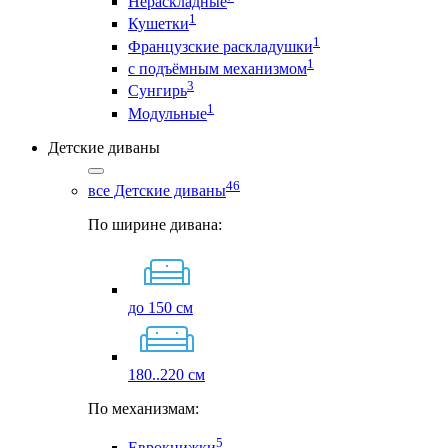
Нераскладные
1
Кушетки
1
Французские раскладушки
1
с подъёмным механизмом
3
Сунгирь
1
Модульные
Детские диваны
46
все Детские диваны
По ширине дивана:
до 150 см
180..220 см
По механизмам:
5
Еврокнижки