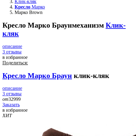
Клик-кляк
Кресло
Марко
Марко Brown
Кресло Марко Браун
механизм
Клик-
кляк
описание
3
отзывы
в избранное
Поделиться:
Кресло
Марко Браун
клик-кляк
описание
3
отзывы
от
32999
Заказать
в избранное
ХИТ