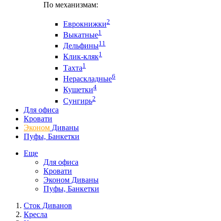
По механизмам:
2
Еврокнижки
1
Выкатные
11
Дельфины
1
Клик-кляк
1
Тахта
6
Нераскладные
4
Кушетки
2
Сунгирь
Для офиса
Кровати
Эконом
Диваны
Пуфы, Банкетки
Еще
Для офиса
Кровати
Эконом Диваны
Пуфы, Банкетки
Сток Диванов
Кресла