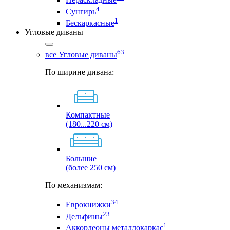
4
Сунгирь
1
Бескаркасные
Угловые диваны
63
все Угловые диваны
По ширине дивана:
Компактные
(180...220 см)
Большие
(более 250 см)
По механизмам:
34
Еврокнижки
23
Дельфины
1
Аккордеоны металлокаркас