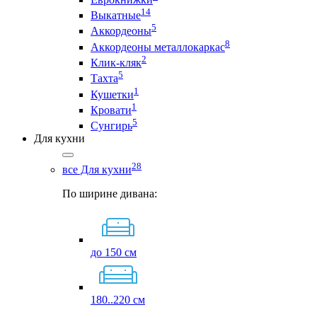
14
Выкатные
5
Аккордеоны
8
Аккордеоны металлокаркас
2
Клик-кляк
5
Тахта
1
Кушетки
1
Кровати
5
Сунгирь
Для кухни
28
все Для кухни
По ширине дивана:
до 150 см
180..220 см