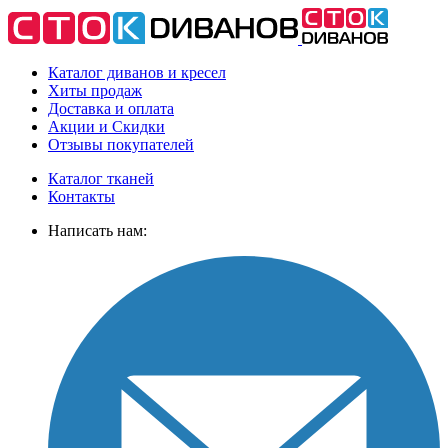
Каталог диванов и кресел
Хиты
продаж
Доставка
и оплата
Акции
и Скидки
Отзывы
покупателей
Каталог тканей
Контакты
Написать нам: