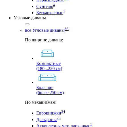
4
Сунгирь
1
Бескаркасные
Угловые диваны
63
все Угловые диваны
По ширине дивана:
Компактные
(180...220 см)
Большие
(более 250 см)
По механизмам:
34
Еврокнижки
23
Дельфины
1
Аккордеоны металлокаркас