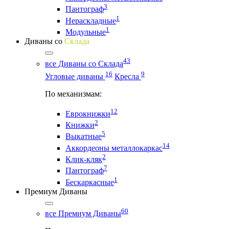
3
Пантограф
1
Нераскладные
1
Модульные
Диваны со
Склада
43
все Диваны со Склада
16
9
Угловые диваны
Кресла
По механизмам:
12
Еврокнижки
2
Книжки
5
Выкатные
14
Аккордеоны металлокаркас
2
Клик-кляк
7
Пантограф
1
Бескаркасные
Премиум Диваны
60
все Премиум Диваны