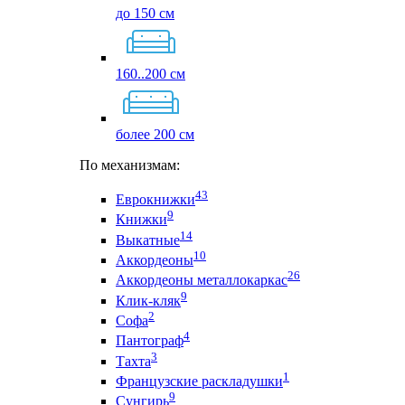
до 150 см
160..200 см
более 200 см
По механизмам:
43
Еврокнижки
9
Книжки
14
Выкатные
10
Аккордеоны
26
Аккордеоны металлокаркас
9
Клик-кляк
2
Софа
4
Пантограф
3
Тахта
1
Французские раскладушки
9
Сунгирь