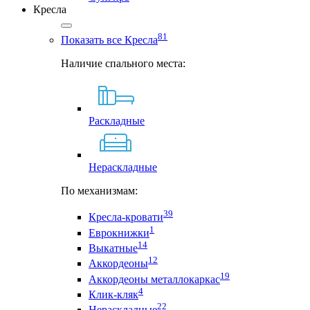
Кресла
81
Показать все Кресла
Наличие спального места:
Раскладные
Нераскладные
По механизмам:
39
Кресла-кровати
1
Еврокнижки
14
Выкатные
12
Аккордеоны
19
Аккордеоны металлокаркас
4
Клик-кляк
22
Нераскладные