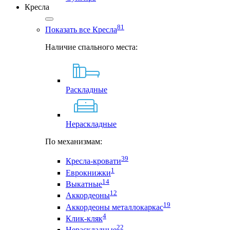
Кресла
81
Показать все Кресла
Наличие спального места:
Раскладные
Нераскладные
По механизмам:
39
Кресла-кровати
1
Еврокнижки
14
Выкатные
12
Аккордеоны
19
Аккордеоны металлокаркас
4
Клик-кляк
22
Нераскладные