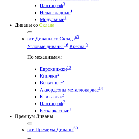
3
Пантограф
1
Нераскладные
1
Модульные
Диваны со
Склада
43
все Диваны со Склада
16
9
Угловые диваны
Кресла
По механизмам:
12
Еврокнижки
2
Книжки
5
Выкатные
14
Аккордеоны металлокаркас
2
Клик-кляк
7
Пантограф
1
Бескаркасные
Премиум Диваны
60
все Премиум Диваны