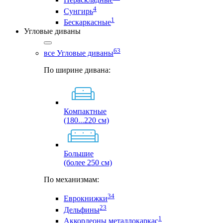
4
Сунгирь
1
Бескаркасные
Угловые диваны
63
все Угловые диваны
По ширине дивана:
Компактные
(180...220 см)
Большие
(более 250 см)
По механизмам:
34
Еврокнижки
23
Дельфины
1
Аккордеоны металлокаркас