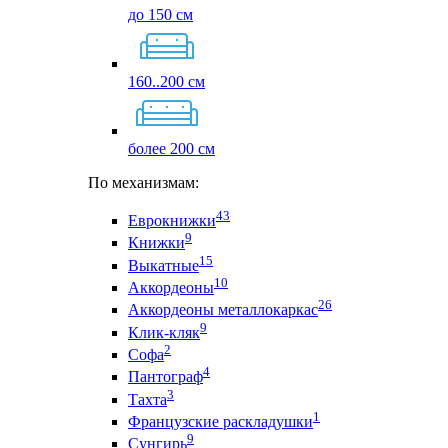
до 150 см
160..200 см
более 200 см
По механизмам:
43
Еврокнижки
9
Книжки
15
Выкатные
10
Аккордеоны
26
Аккордеоны металлокаркас
9
Клик-кляк
2
Софа
4
Пантограф
3
Тахта
1
Французские раскладушки
9
Сунгирь