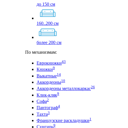
до 150 см
160..200 см
более 200 см
По механизмам:
43
Еврокнижки
9
Книжки
14
Выкатные
10
Аккордеоны
26
Аккордеоны металлокаркас
9
Клик-кляк
2
Софа
4
Пантограф
3
Тахта
1
Французские раскладушки
9
Сунгирь