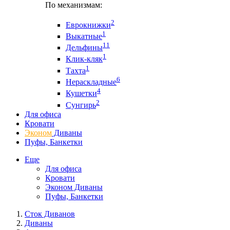
По механизмам:
2
Еврокнижки
1
Выкатные
11
Дельфины
1
Клик-кляк
1
Тахта
6
Нераскладные
4
Кушетки
2
Сунгирь
Для офиса
Кровати
Эконом
Диваны
Пуфы, Банкетки
Еще
Для офиса
Кровати
Эконом Диваны
Пуфы, Банкетки
Сток Диванов
Диваны