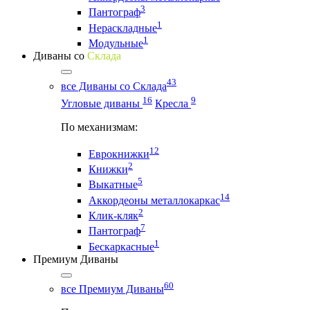
3
Пантограф
1
Нераскладные
1
Модульные
Диваны со
Склада
43
все Диваны со Склада
16
9
Угловые диваны
Кресла
По механизмам:
12
Еврокнижки
2
Книжки
5
Выкатные
14
Аккордеоны металлокаркас
2
Клик-кляк
7
Пантограф
1
Бескаркасные
Премиум Диваны
60
все Премиум Диваны