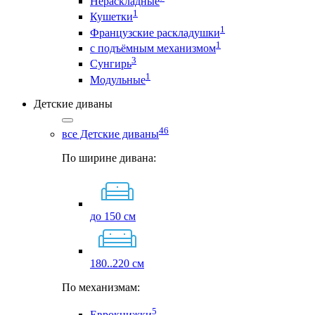
Нераскладные
1
Кушетки
1
Французские раскладушки
1
с подъёмным механизмом
3
Сунгирь
1
Модульные
Детские диваны
46
все Детские диваны
По ширине дивана:
до 150 см
180..220 см
По механизмам:
5
Еврокнижки