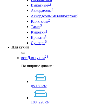
14
Выкатные
5
Аккордеоны
8
Аккордеоны металлокаркас
2
Клик-кляк
5
Тахта
1
Кушетки
1
Кровати
5
Сунгирь
Для кухни
28
все Для кухни
По ширине дивана:
до 150 см
180..220 см