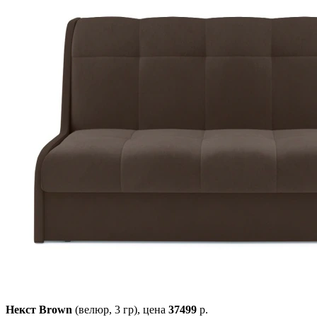
Некст Brown
(велюр, 3 гр),
цена
37499
р.