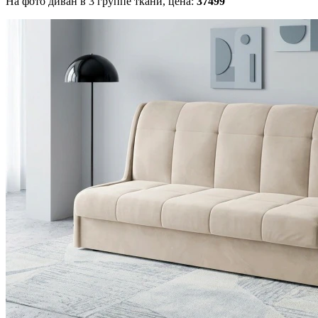
На фото диван в 3 группе ткани,
цена:
37499