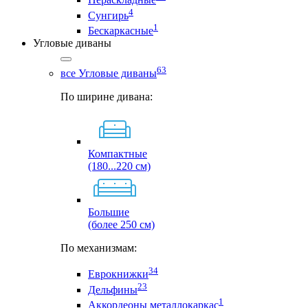
4
Сунгирь
1
Бескаркасные
Угловые диваны
63
все Угловые диваны
По ширине дивана:
Компактные
(180...220 см)
Большие
(более 250 см)
По механизмам:
34
Еврокнижки
23
Дельфины
1
Аккордеоны металлокаркас