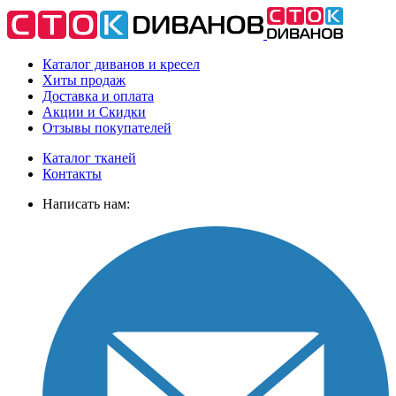
Каталог диванов и кресел
Хиты
продаж
Доставка
и оплата
Акции
и Скидки
Отзывы
покупателей
Каталог тканей
Контакты
Написать нам: