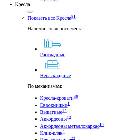
Кресла
81
Показать все Кресла
Наличие спального места:
Раскладные
Нераскладные
По механизмам:
39
Кресла-кровати
1
Еврокнижки
14
Выкатные
12
Аккордеоны
19
Аккордеоны металлокаркас
4
Клик-кляк
22
Нераскладные