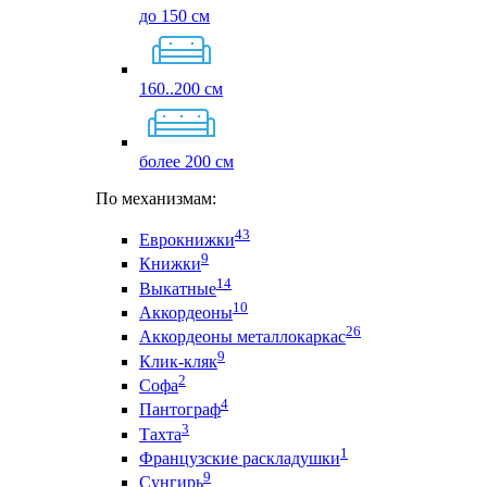
до 150 см
160..200 см
более 200 см
По механизмам:
43
Еврокнижки
9
Книжки
14
Выкатные
10
Аккордеоны
26
Аккордеоны металлокаркас
9
Клик-кляк
2
Софа
4
Пантограф
3
Тахта
1
Французские раскладушки
9
Сунгирь