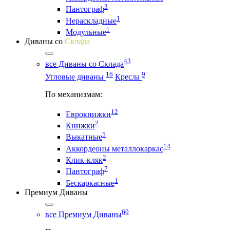
3
Пантограф
1
Нераскладные
1
Модульные
Диваны со
Склада
43
все Диваны со Склада
16
9
Угловые диваны
Кресла
По механизмам:
12
Еврокнижки
2
Книжки
5
Выкатные
14
Аккордеоны металлокаркас
2
Клик-кляк
7
Пантограф
1
Бескаркасные
Премиум Диваны
60
все Премиум Диваны