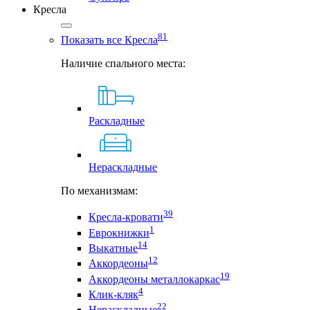
Кресла
81
Показать все Кресла
Наличие спального места:
Раскладные
Нераскладные
По механизмам:
39
Кресла-кровати
1
Еврокнижки
14
Выкатные
12
Аккордеоны
19
Аккордеоны металлокаркас
4
Клик-кляк
22
Нераскладные