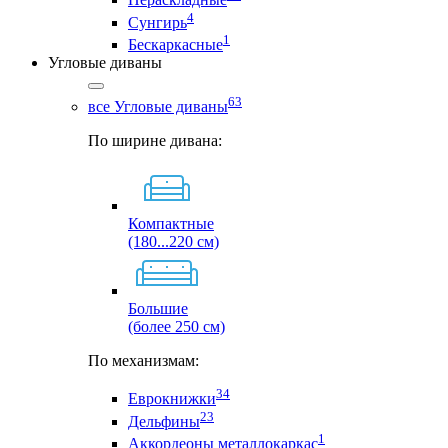
4
Сунгирь
1
Бескаркасные
Угловые диваны
63
все Угловые диваны
По ширине дивана:
Компактные
(180...220 см)
Большие
(более 250 см)
По механизмам:
34
Еврокнижки
23
Дельфины
1
Аккордеоны металлокаркас