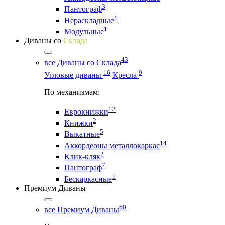
3
Пантограф
1
Нераскладные
1
Модульные
Диваны со
Склада
43
все Диваны со Склада
16
9
Угловые диваны
Кресла
По механизмам:
12
Еврокнижки
2
Книжки
5
Выкатные
14
Аккордеоны металлокаркас
2
Клик-кляк
7
Пантограф
1
Бескаркасные
Премиум Диваны
60
все Премиум Диваны