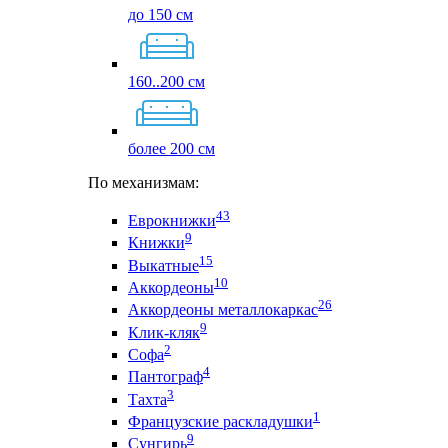
до 150 см
160..200 см
более 200 см
По механизмам:
43
Еврокнижки
9
Книжки
15
Выкатные
10
Аккордеоны
26
Аккордеоны металлокаркас
9
Клик-кляк
2
Софа
4
Пантограф
3
Тахта
1
Французские раскладушки
9
Сунгирь