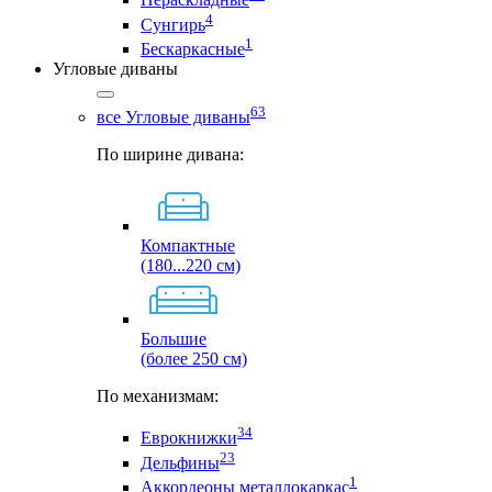
4
Сунгирь
1
Бескаркасные
Угловые диваны
63
все Угловые диваны
По ширине дивана:
Компактные
(180...220 см)
Большие
(более 250 см)
По механизмам:
34
Еврокнижки
23
Дельфины
1
Аккордеоны металлокаркас