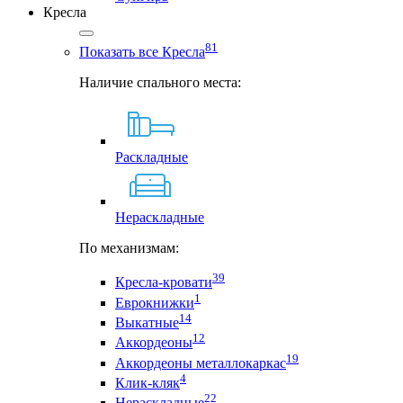
Кресла
81
Показать все Кресла
Наличие спального места:
Раскладные
Нераскладные
По механизмам:
39
Кресла-кровати
1
Еврокнижки
14
Выкатные
12
Аккордеоны
19
Аккордеоны металлокаркас
4
Клик-кляк
22
Нераскладные