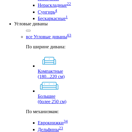
22
Нераскладные
4
Сунгирь
1
Бескаркасные
Угловые диваны
63
все Угловые диваны
По ширине дивана:
Компактные
(180...220 см)
Большие
(более 250 см)
По механизмам:
34
Еврокнижки
23
Дельфины