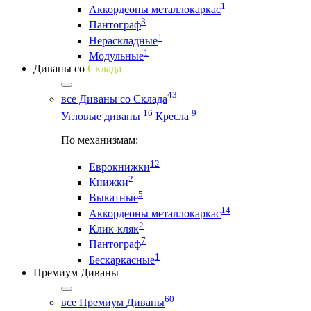
1
Аккордеоны металлокаркас
3
Пантограф
1
Нераскладные
1
Модульные
Диваны со
Склада
43
все Диваны со Склада
16
9
Угловые диваны
Кресла
По механизмам:
12
Еврокнижки
2
Книжки
5
Выкатные
14
Аккордеоны металлокаркас
2
Клик-кляк
7
Пантограф
1
Бескаркасные
Премиум Диваны
60
все Премиум Диваны