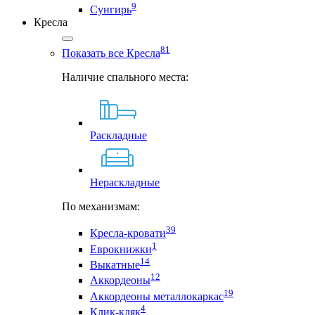
9
Сунгирь
Кресла
81
Показать все Кресла
Наличие спального места:
Раскладные
Нераскладные
По механизмам:
39
Кресла-кровати
1
Еврокнижки
14
Выкатные
12
Аккордеоны
19
Аккордеоны металлокаркас
4
Клик-кляк