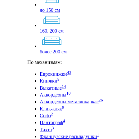
до 150 см
160..200 см
более 200 см
По механизмам:
43
Еврокнижки
9
Книжки
14
Выкатные
10
Аккордеоны
26
Аккордеоны металлокаркас
9
Клик-кляк
2
Софа
4
Пантограф
3
Тахта
1
Французские раскладушки