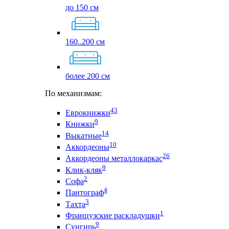
до 150 см
160..200 см
более 200 см
По механизмам:
43
Еврокнижки
9
Книжки
14
Выкатные
10
Аккордеоны
26
Аккордеоны металлокаркас
9
Клик-кляк
2
Софа
4
Пантограф
3
Тахта
1
Французские раскладушки
9
Сунгирь