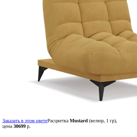
Заказать в этом цвете
Расцветка
Mustard
(велюр, 1 гр),
цена
30699
р.