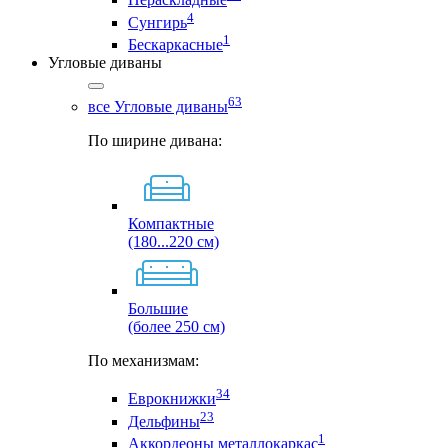
4
Сунгирь
1
Бескаркасные
Угловые диваны
63
все Угловые диваны
По ширине дивана:
Компактные
(180...220 см)
Большие
(более 250 см)
По механизмам:
34
Еврокнижки
23
Дельфины
1
Аккордеоны металлокаркас