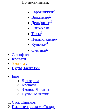
По механизмам:
2
Еврокнижки
1
Выкатные
11
Дельфины
1
Клик-кляк
1
Тахта
6
Нераскладные
4
Кушетки
2
Сунгирь
Для офиса
Кровати
Эконом
Диваны
Пуфы, Банкетки
Еще
Для офиса
Кровати
Эконом Диваны
Пуфы, Банкетки
Сток Диванов
Готовые кресла со Склада