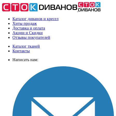
Каталог диванов и кресел
Хиты
продаж
Доставка
и оплата
Акции
и Скидки
Отзывы
покупателей
Каталог тканей
Контакты
Написать нам: