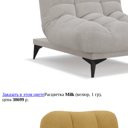
Заказать в этом цвете
Расцветка
Milk
(велюр, 1 гр),
цена
30699
р.