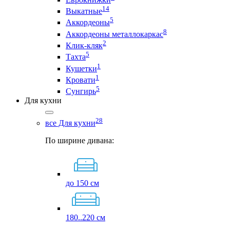
14
Выкатные
5
Аккордеоны
8
Аккордеоны металлокаркас
2
Клик-кляк
5
Тахта
1
Кушетки
1
Кровати
5
Сунгирь
Для кухни
28
все Для кухни
По ширине дивана:
до 150 см
180..220 см