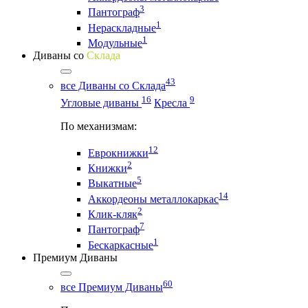
3
Пантограф
1
Нераскладные
1
Модульные
Диваны со
Склада
43
все Диваны со Склада
16
9
Угловые диваны
Кресла
По механизмам:
12
Еврокнижки
2
Книжки
5
Выкатные
14
Аккордеоны металлокаркас
2
Клик-кляк
7
Пантограф
1
Бескаркасные
Премиум Диваны
60
все Премиум Диваны