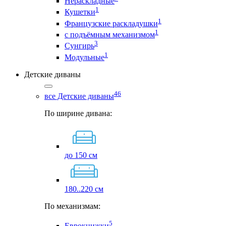
Нераскладные
1
Кушетки
1
Французские раскладушки
1
с подъёмным механизмом
3
Сунгирь
1
Модульные
Детские диваны
46
все Детские диваны
По ширине дивана:
до 150 см
180..220 см
По механизмам:
5
Еврокнижки