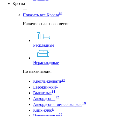
Кресла
81
Показать все Кресла
Наличие спального места:
Раскладные
Нераскладные
По механизмам:
39
Кресла-кровати
1
Еврокнижки
14
Выкатные
12
Аккордеоны
19
Аккордеоны металлокаркас
4
Клик-кляк
22
Нераскладные