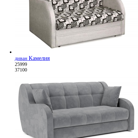
Камелия
диван
25999
37100