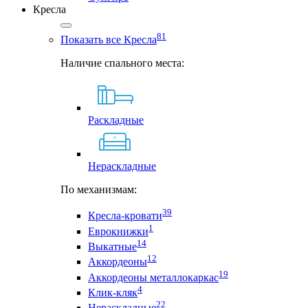
Кресла
81
Показать все Кресла
Наличие спального места:
Раскладные
Нераскладные
По механизмам:
39
Кресла-кровати
1
Еврокнижки
14
Выкатные
12
Аккордеоны
19
Аккордеоны металлокаркас
4
Клик-кляк
22
Нераскладные