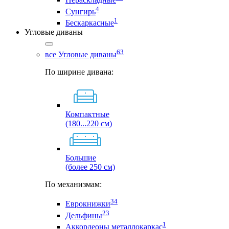
4
Сунгирь
1
Бескаркасные
Угловые диваны
63
все Угловые диваны
По ширине дивана:
Компактные
(180...220 см)
Большие
(более 250 см)
По механизмам:
34
Еврокнижки
23
Дельфины
1
Аккордеоны металлокаркас