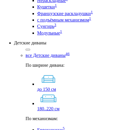
Нераскладные
1
Кушетки
1
Французские раскладушки
1
с подъёмным механизмом
3
Сунгирь
1
Модульные
Детские диваны
46
все Детские диваны
По ширине дивана:
до 150 см
180..220 см
По механизмам:
5
Еврокнижки