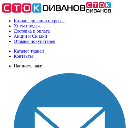
Каталог диванов и кресел
Хиты
продаж
Доставка
и оплата
Акции
и Скидки
Отзывы
покупателей
Каталог тканей
Контакты
Написать нам: