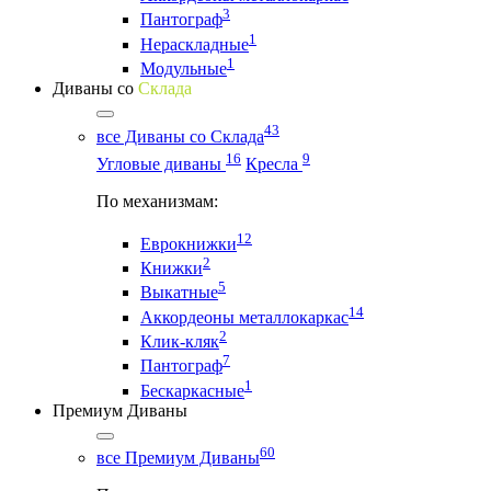
3
Пантограф
1
Нераскладные
1
Модульные
Диваны со
Склада
43
все Диваны со Склада
16
9
Угловые диваны
Кресла
По механизмам:
12
Еврокнижки
2
Книжки
5
Выкатные
14
Аккордеоны металлокаркас
2
Клик-кляк
7
Пантограф
1
Бескаркасные
Премиум Диваны
60
все Премиум Диваны