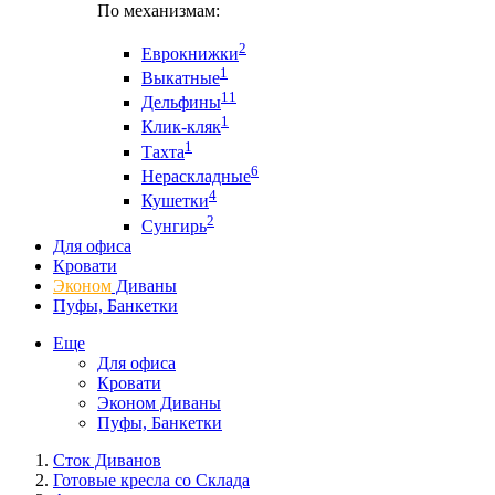
По механизмам:
2
Еврокнижки
1
Выкатные
11
Дельфины
1
Клик-кляк
1
Тахта
6
Нераскладные
4
Кушетки
2
Сунгирь
Для офиса
Кровати
Эконом
Диваны
Пуфы, Банкетки
Еще
Для офиса
Кровати
Эконом Диваны
Пуфы, Банкетки
Сток Диванов
Готовые кресла со Склада