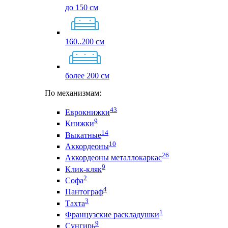
до 150 см
160..200 см
более 200 см
По механизмам:
43
Еврокнижки
9
Книжки
14
Выкатные
10
Аккордеоны
26
Аккордеоны металлокаркас
9
Клик-кляк
2
Софа
4
Пантограф
3
Тахта
1
Французские раскладушки
9
Сунгирь