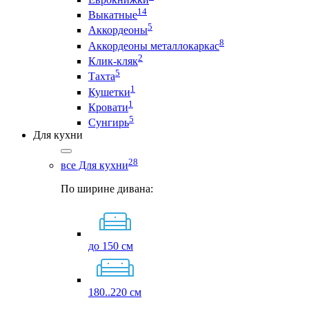
14
Выкатные
5
Аккордеоны
8
Аккордеоны металлокаркас
2
Клик-кляк
5
Тахта
1
Кушетки
1
Кровати
5
Сунгирь
Для кухни
28
все Для кухни
По ширине дивана:
до 150 см
180..220 см