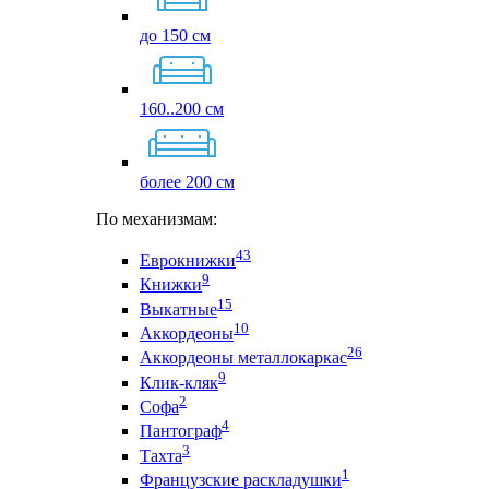
до 150 см
160..200 см
более 200 см
По механизмам:
43
Еврокнижки
9
Книжки
15
Выкатные
10
Аккордеоны
26
Аккордеоны металлокаркас
9
Клик-кляк
2
Софа
4
Пантограф
3
Тахта
1
Французские раскладушки