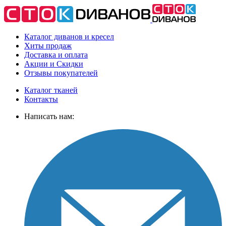
Каталог диванов и кресел
Хиты
продаж
Доставка
и оплата
Акции
и Скидки
Отзывы
покупателей
Каталог тканей
Контакты
Написать нам: