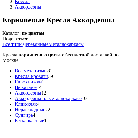
Кресла
Аккордеоны
Коричневые Кресла Аккордеоны
Каталог:
по цветам
Поделиться:
Все типы
Деревянные
Металлокаркасы
Кресла
коричневого цвета
с бесплатной доставкой по
Москве
Все механизмы
81
Кресла-кровати
39
Еврокнижки
1
Выкатные
14
Аккордеоны
12
Аккордеоны на металлокаркасе
19
Клик-кляк
4
Нераскладные
22
Сунгирь
4
Бескаркасные
1