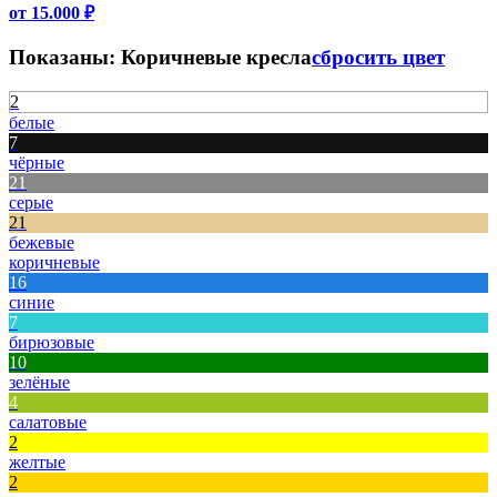
от 15.000 ₽
Показаны:
Коричневые кресла
сбросить цвет
2
белые
7
чёрные
21
серые
21
бежевые
коричневые
16
синие
7
бирюзовые
10
зелёные
4
салатовые
2
желтые
2