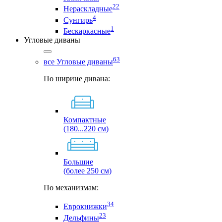
22
Нераскладные
4
Сунгирь
1
Бескаркасные
Угловые диваны
63
все Угловые диваны
По ширине дивана:
Компактные
(180...220 см)
Большие
(более 250 см)
По механизмам:
34
Еврокнижки
23
Дельфины