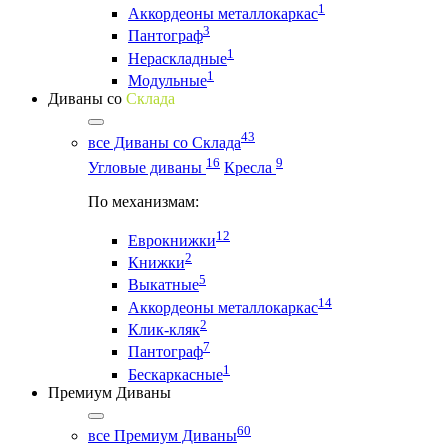
1
Аккордеоны металлокаркас
3
Пантограф
1
Нераскладные
1
Модульные
Диваны со
Склада
43
все Диваны со Склада
16
9
Угловые диваны
Кресла
По механизмам:
12
Еврокнижки
2
Книжки
5
Выкатные
14
Аккордеоны металлокаркас
2
Клик-кляк
7
Пантограф
1
Бескаркасные
Премиум Диваны
60
все Премиум Диваны