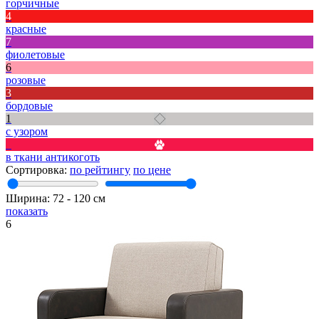
горчичные
4
красные
7
фиолетовые
6
розовые
3
бордовые
1
с узором
6
в ткани антикоготь
Сортировка:
по рейтингу
по цене
Ширина:
72
‐
120
см
показать
6