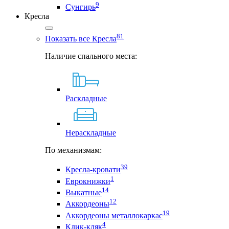
9
Сунгирь
Кресла
81
Показать все Кресла
Наличие спального места:
Раскладные
Нераскладные
По механизмам:
39
Кресла-кровати
1
Еврокнижки
14
Выкатные
12
Аккордеоны
19
Аккордеоны металлокаркас
4
Клик-кляк