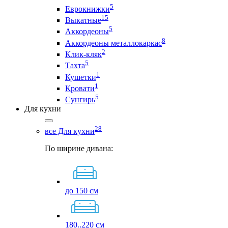
5
Еврокнижки
15
Выкатные
5
Аккордеоны
8
Аккордеоны металлокаркас
2
Клик-кляк
5
Тахта
1
Кушетки
1
Кровати
5
Сунгирь
Для кухни
28
все Для кухни
По ширине дивана:
до 150 см
180..220 см