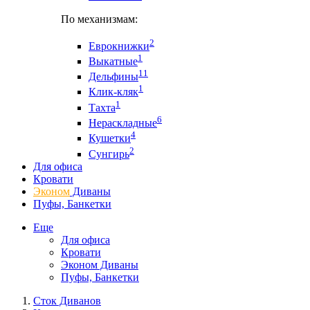
По механизмам:
2
Еврокнижки
1
Выкатные
11
Дельфины
1
Клик-кляк
1
Тахта
6
Нераскладные
4
Кушетки
2
Сунгирь
Для офиса
Кровати
Эконом
Диваны
Пуфы, Банкетки
Еще
Для офиса
Кровати
Эконом Диваны
Пуфы, Банкетки
Сток Диванов