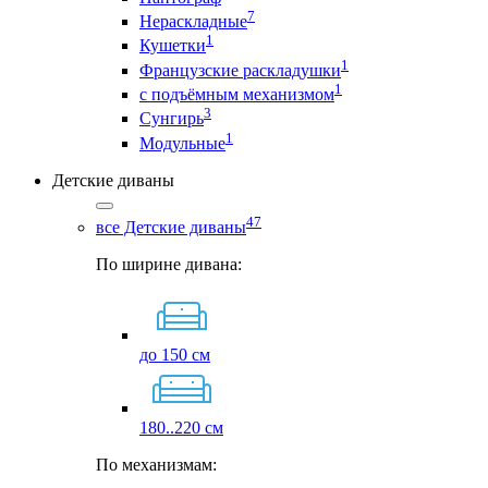
7
Нераскладные
1
Кушетки
1
Французские раскладушки
1
с подъёмным механизмом
3
Сунгирь
1
Модульные
Детские диваны
47
все Детские диваны
По ширине дивана:
до 150 см
180..220 см
По механизмам: