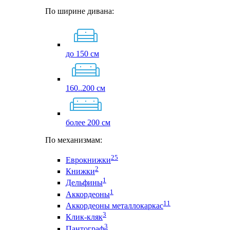
По ширине дивана:
до 150 см
160..200 см
более 200 см
По механизмам:
25
Еврокнижки
2
Книжки
1
Дельфины
1
Аккордеоны
11
Аккордеоны металлокаркас
3
Клик-кляк
3
Пантограф