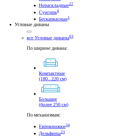
22
Нераскладные
4
Сунгирь
1
Бескаркасные
Угловые диваны
63
все Угловые диваны
По ширине дивана:
Компактные
(180...220 см)
Большие
(более 250 см)
По механизмам:
34
Еврокнижки
23
Дельфины