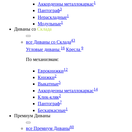
1
Аккордеоны металлокаркас
3
Пантограф
1
Нераскладные
1
Модульные
Диваны со
Склада
43
все Диваны со Склада
16
9
Угловые диваны
Кресла
По механизмам:
12
Еврокнижки
2
Книжки
5
Выкатные
14
Аккордеоны металлокаркас
2
Клик-кляк
7
Пантограф
1
Бескаркасные
Премиум Диваны
60
все Премиум Диваны