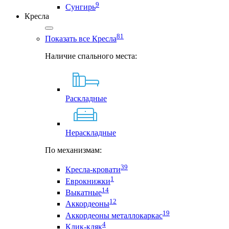
9
Сунгирь
Кресла
81
Показать все Кресла
Наличие спального места:
Раскладные
Нераскладные
По механизмам:
39
Кресла-кровати
1
Еврокнижки
14
Выкатные
12
Аккордеоны
19
Аккордеоны металлокаркас
4
Клик-кляк