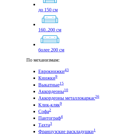
до 150 см
160..200 см
более 200 см
По механизмам:
43
Еврокнижки
9
Книжки
15
Выкатные
10
Аккордеоны
26
Аккордеоны металлокаркас
9
Клик-кляк
2
Софа
4
Пантограф
3
Тахта
1
Французские раскладушки