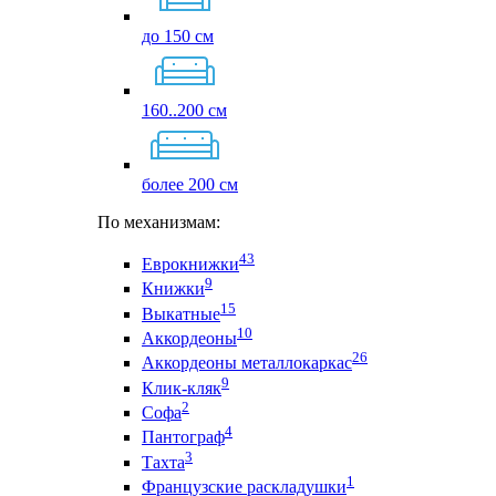
до 150 см
160..200 см
более 200 см
По механизмам:
43
Еврокнижки
9
Книжки
15
Выкатные
10
Аккордеоны
26
Аккордеоны металлокаркас
9
Клик-кляк
2
Софа
4
Пантограф
3
Тахта
1
Французские раскладушки