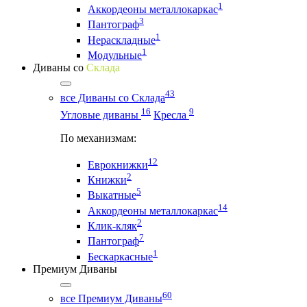
1
Аккордеоны металлокаркас
3
Пантограф
1
Нераскладные
1
Модульные
Диваны со
Склада
43
все Диваны со Склада
16
9
Угловые диваны
Кресла
По механизмам:
12
Еврокнижки
2
Книжки
5
Выкатные
14
Аккордеоны металлокаркас
2
Клик-кляк
7
Пантограф
1
Бескаркасные
Премиум Диваны
60
все Премиум Диваны