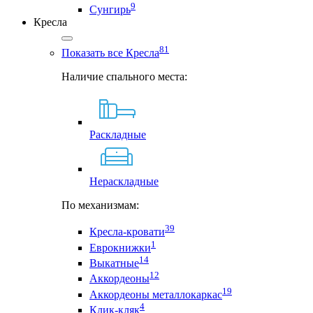
9
Сунгирь
Кресла
81
Показать все Кресла
Наличие спального места:
Раскладные
Нераскладные
По механизмам:
39
Кресла-кровати
1
Еврокнижки
14
Выкатные
12
Аккордеоны
19
Аккордеоны металлокаркас
4
Клик-кляк