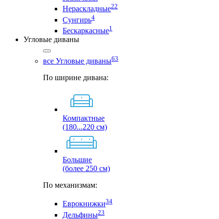
22
Нераскладные
4
Сунгирь
1
Бескаркасные
Угловые диваны
63
все Угловые диваны
По ширине дивана:
Компактные
(180...220 см)
Большие
(более 250 см)
По механизмам:
34
Еврокнижки
23
Дельфины