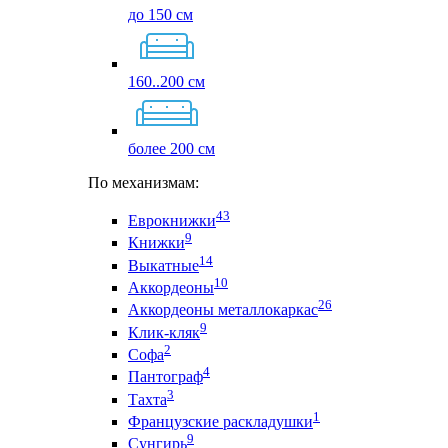
до 150 см
160..200 см
более 200 см
По механизмам:
43
Еврокнижки
9
Книжки
14
Выкатные
10
Аккордеоны
26
Аккордеоны металлокаркас
9
Клик-кляк
2
Софа
4
Пантограф
3
Тахта
1
Французские раскладушки
9
Сунгирь