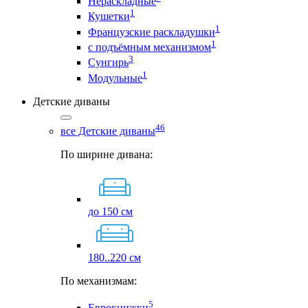
Нераскладные
1
Кушетки
1
Французские раскладушки
1
с подъёмным механизмом
3
Сунгирь
1
Модульные
Детские диваны
46
все Детские диваны
По ширине дивана:
до 150 см
180..220 см
По механизмам:
5
Еврокнижки