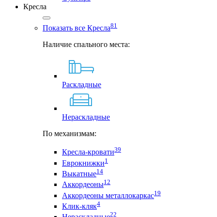
Кресла
81
Показать все Кресла
Наличие спального места:
Раскладные
Нераскладные
По механизмам:
39
Кресла-кровати
1
Еврокнижки
14
Выкатные
12
Аккордеоны
19
Аккордеоны металлокаркас
4
Клик-кляк
22
Нераскладные