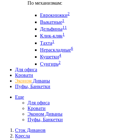
По механизмам:
2
Еврокнижки
1
Выкатные
11
Дельфины
1
Клик-кляк
1
Тахта
6
Нераскладные
4
Кушетки
2
Сунгирь
Для офиса
Кровати
Эконом
Диваны
Пуфы, Банкетки
Еще
Для офиса
Кровати
Эконом Диваны
Пуфы, Банкетки
Сток Диванов
Кресла