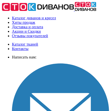
Каталог диванов и кресел
Хиты
продаж
Доставка
и оплата
Акции
и Скидки
Отзывы
покупателей
Каталог тканей
Контакты
Написать нам: