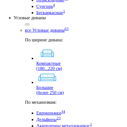
4
Сунгирь
1
Бескаркасные
Угловые диваны
63
все Угловые диваны
По ширине дивана:
Компактные
(180...220 см)
Большие
(более 250 см)
По механизмам:
34
Еврокнижки
23
Дельфины
1
Аккордеоны металлокаркас