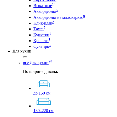
14
Выкатные
5
Аккордеоны
8
Аккордеоны металлокаркас
2
Клик-кляк
5
Тахта
1
Кушетки
1
Кровати
5
Сунгирь
Для кухни
28
все Для кухни
По ширине дивана:
до 150 см
180..220 см