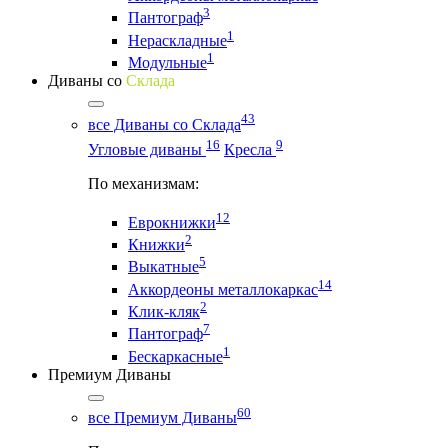
3
Пантограф
1
Нераскладные
1
Модульные
Диваны со
Склада
43
все Диваны со Склада
16
9
Угловые диваны
Кресла
По механизмам:
12
Еврокнижки
2
Книжки
5
Выкатные
14
Аккордеоны металлокаркас
2
Клик-кляк
7
Пантограф
1
Бескаркасные
Премиум Диваны
60
все Премиум Диваны