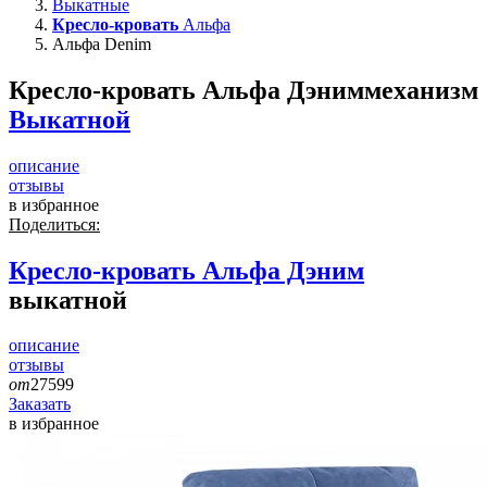
Выкатные
Кресло-кровать
Альфа
Альфа Denim
Кресло-кровать Альфа Дэним
механизм
Выкатной
описание
отзывы
в избранное
Поделиться:
Кресло-кровать
Альфа Дэним
выкатной
описание
отзывы
от
27599
Заказать
в избранное