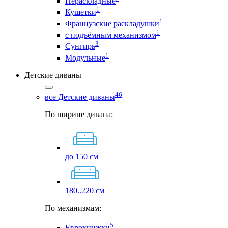
Нераскладные
1
Кушетки
1
Французские раскладушки
1
с подъёмным механизмом
3
Сунгирь
1
Модульные
Детские диваны
46
все Детские диваны
По ширине дивана:
до 150 см
180..220 см
По механизмам:
5
Еврокнижки