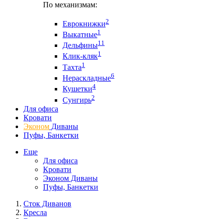
По механизмам:
2
Еврокнижки
1
Выкатные
11
Дельфины
1
Клик-кляк
1
Тахта
6
Нераскладные
4
Кушетки
2
Сунгирь
Для офиса
Кровати
Эконом
Диваны
Пуфы, Банкетки
Еще
Для офиса
Кровати
Эконом Диваны
Пуфы, Банкетки
Сток Диванов
Кресла