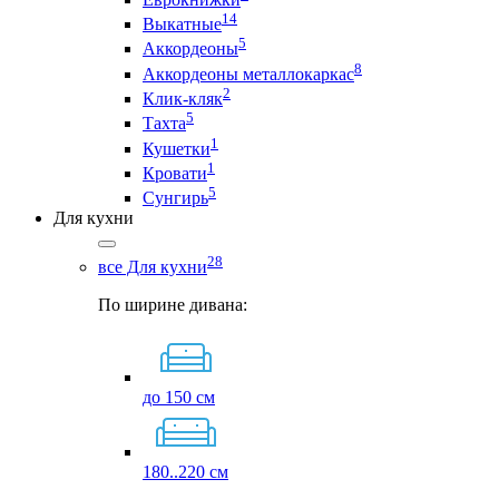
14
Выкатные
5
Аккордеоны
8
Аккордеоны металлокаркас
2
Клик-кляк
5
Тахта
1
Кушетки
1
Кровати
5
Сунгирь
Для кухни
28
все Для кухни
По ширине дивана:
до 150 см
180..220 см