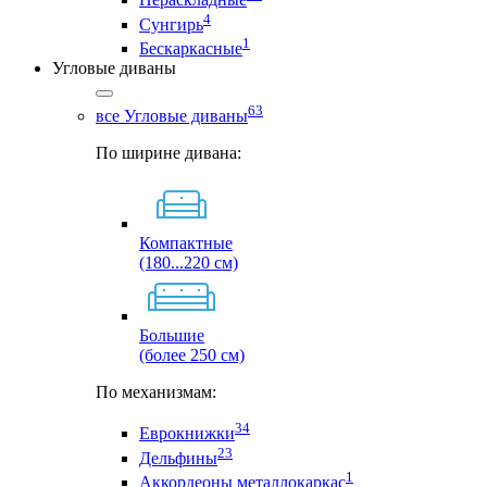
4
Сунгирь
1
Бескаркасные
Угловые диваны
63
все Угловые диваны
По ширине дивана:
Компактные
(180...220 см)
Большие
(более 250 см)
По механизмам:
34
Еврокнижки
23
Дельфины
1
Аккордеоны металлокаркас