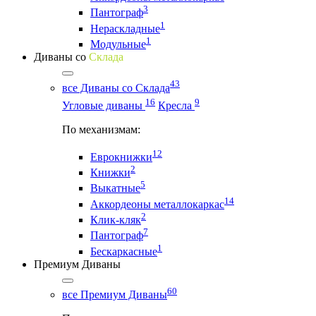
3
Пантограф
1
Нераскладные
1
Модульные
Диваны со
Склада
43
все Диваны со Склада
16
9
Угловые диваны
Кресла
По механизмам:
12
Еврокнижки
2
Книжки
5
Выкатные
14
Аккордеоны металлокаркас
2
Клик-кляк
7
Пантограф
1
Бескаркасные
Премиум Диваны
60
все Премиум Диваны