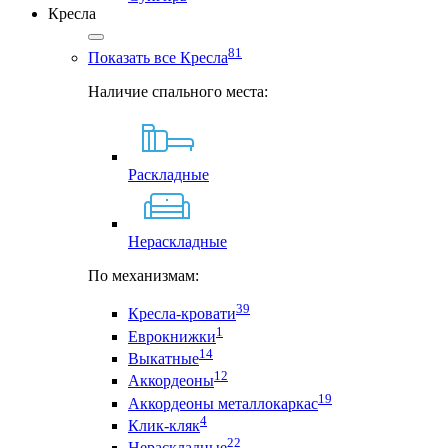
Кресла
81
Показать все Кресла
Наличие спального места:
Раскладные
Нераскладные
По механизмам:
39
Кресла-кровати
1
Еврокнижки
14
Выкатные
12
Аккордеоны
19
Аккордеоны металлокаркас
4
Клик-кляк
22
Нераскладные