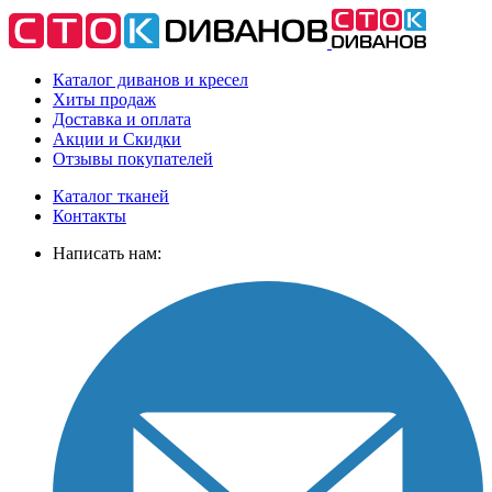
Каталог диванов и кресел
Хиты
продаж
Доставка
и оплата
Акции
и Скидки
Отзывы
покупателей
Каталог тканей
Контакты
Написать нам: