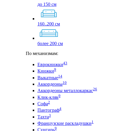
до 150 см
160..200 см
более 200 см
По механизмам:
43
Еврокнижки
9
Книжки
14
Выкатные
10
Аккордеоны
26
Аккордеоны металлокаркас
9
Клик-кляк
2
Софа
4
Пантограф
3
Тахта
1
Французские раскладушки
9
Сунгирь