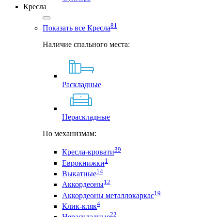
Кресла
81
Показать все Кресла
Наличие спального места:
Раскладные
Нераскладные
По механизмам:
39
Кресла-кровати
1
Еврокнижки
14
Выкатные
12
Аккордеоны
19
Аккордеоны металлокаркас
4
Клик-кляк
22
Нераскладные