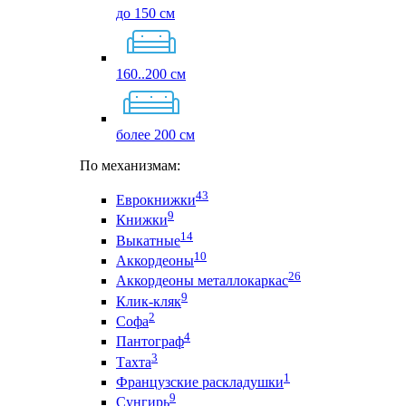
до 150 см
160..200 см
более 200 см
По механизмам:
43
Еврокнижки
9
Книжки
14
Выкатные
10
Аккордеоны
26
Аккордеоны металлокаркас
9
Клик-кляк
2
Софа
4
Пантограф
3
Тахта
1
Французские раскладушки
9
Сунгирь