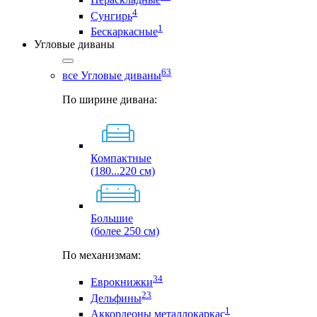
4
Сунгирь
1
Бескаркасные
Угловые диваны
63
все Угловые диваны
По ширине дивана:
Компактные
(180...220 см)
Большие
(более 250 см)
По механизмам:
34
Еврокнижки
23
Дельфины
1
Аккордеоны металлокаркас