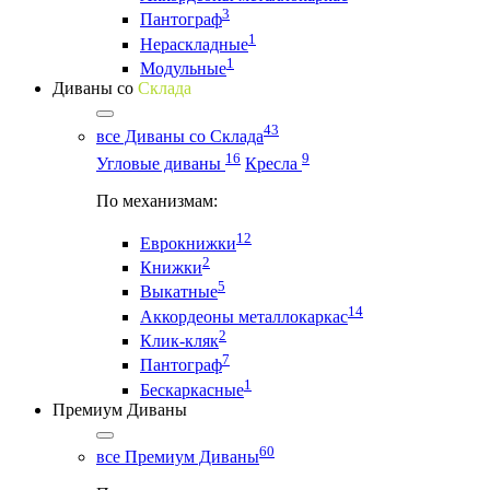
3
Пантограф
1
Нераскладные
1
Модульные
Диваны со
Склада
43
все Диваны со Склада
16
9
Угловые диваны
Кресла
По механизмам:
12
Еврокнижки
2
Книжки
5
Выкатные
14
Аккордеоны металлокаркас
2
Клик-кляк
7
Пантограф
1
Бескаркасные
Премиум Диваны
60
все Премиум Диваны