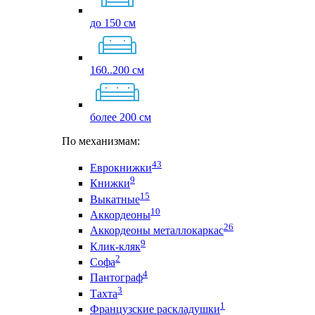
до 150 см
160..200 см
более 200 см
По механизмам:
43
Еврокнижки
9
Книжки
15
Выкатные
10
Аккордеоны
26
Аккордеоны металлокаркас
9
Клик-кляк
2
Софа
4
Пантограф
3
Тахта
1
Французские раскладушки