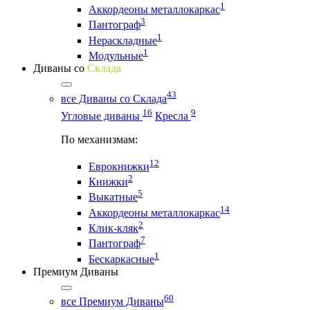
1
Аккордеоны металлокаркас
3
Пантограф
1
Нераскладные
1
Модульные
Диваны со
Склада
43
все Диваны со Склада
16
9
Угловые диваны
Кресла
По механизмам:
12
Еврокнижки
2
Книжки
5
Выкатные
14
Аккордеоны металлокаркас
2
Клик-кляк
7
Пантограф
1
Бескаркасные
Премиум Диваны
60
все Премиум Диваны