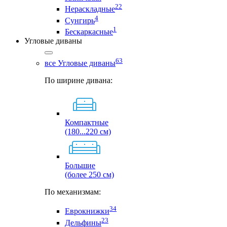
22
Нераскладные
4
Сунгирь
1
Бескаркасные
Угловые диваны
63
все Угловые диваны
По ширине дивана:
Компактные
(180...220 см)
Большие
(более 250 см)
По механизмам:
34
Еврокнижки
23
Дельфины