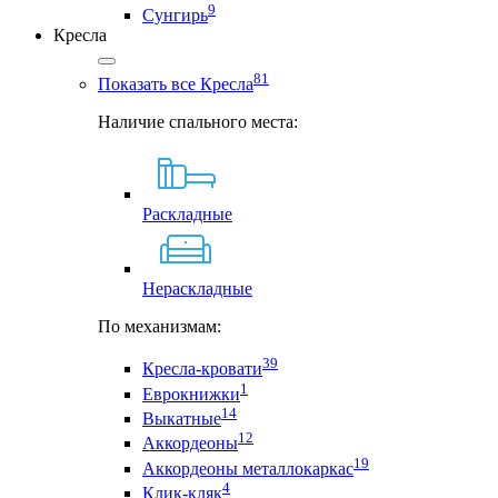
9
Сунгирь
Кресла
81
Показать все Кресла
Наличие спального места:
Раскладные
Нераскладные
По механизмам:
39
Кресла-кровати
1
Еврокнижки
14
Выкатные
12
Аккордеоны
19
Аккордеоны металлокаркас
4
Клик-кляк