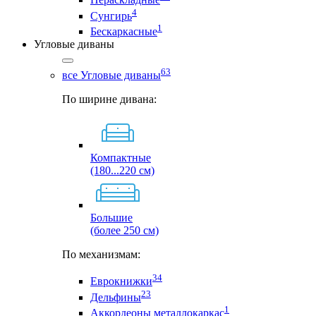
4
Сунгирь
1
Бескаркасные
Угловые диваны
63
все Угловые диваны
По ширине дивана:
Компактные
(180...220 см)
Большие
(более 250 см)
По механизмам:
34
Еврокнижки
23
Дельфины
1
Аккордеоны металлокаркас