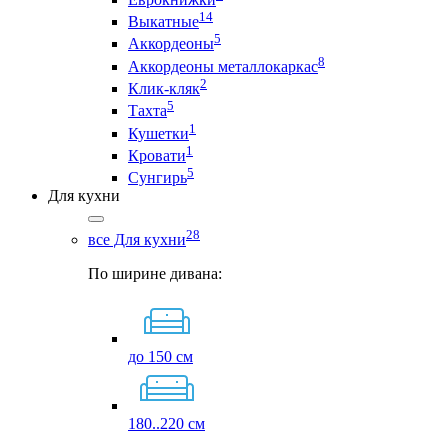
14
Выкатные
5
Аккордеоны
8
Аккордеоны металлокаркас
2
Клик-кляк
5
Тахта
1
Кушетки
1
Кровати
5
Сунгирь
Для кухни
28
все Для кухни
По ширине дивана:
до 150 см
180..220 см