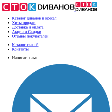
Каталог диванов и кресел
Хиты
продаж
Доставка
и оплата
Акции
и Скидки
Отзывы
покупателей
Каталог тканей
Контакты
Написать нам: