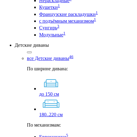
Нераскладные
1
Кушетки
1
Французские раскладушки
1
с подъёмным механизмом
3
Сунгирь
1
Модульные
Детские диваны
46
все Детские диваны
По ширине дивана:
до 150 см
180..220 см
По механизмам:
5
Еврокнижки