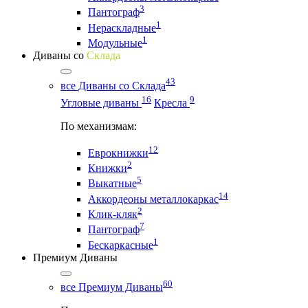
3
Пантограф
1
Нераскладные
1
Модульные
Диваны со
Склада
43
все Диваны со Склада
16
9
Угловые диваны
Кресла
По механизмам:
12
Еврокнижки
2
Книжки
5
Выкатные
14
Аккордеоны металлокаркас
2
Клик-кляк
7
Пантограф
1
Бескаркасные
Премиум Диваны
60
все Премиум Диваны