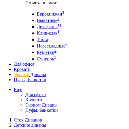
По механизмам:
2
Еврокнижки
1
Выкатные
11
Дельфины
1
Клик-кляк
1
Тахта
6
Нераскладные
4
Кушетки
2
Сунгирь
Для офиса
Кровати
Эконом
Диваны
Пуфы, Банкетки
Еще
Для офиса
Кровати
Эконом Диваны
Пуфы, Банкетки
Сток Диванов
Детские диваны