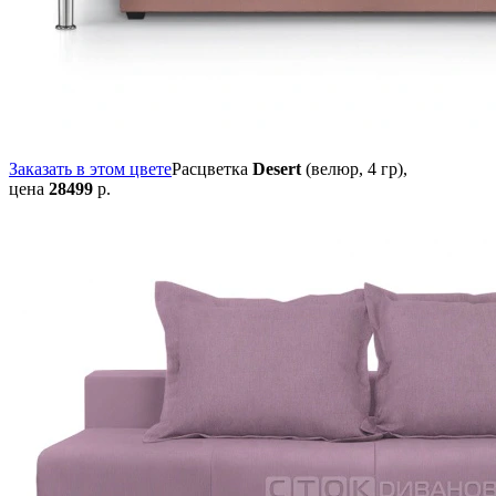
Заказать в этом цвете
Расцветка
Desert
(велюр, 4 гр),
цена
28499
р.