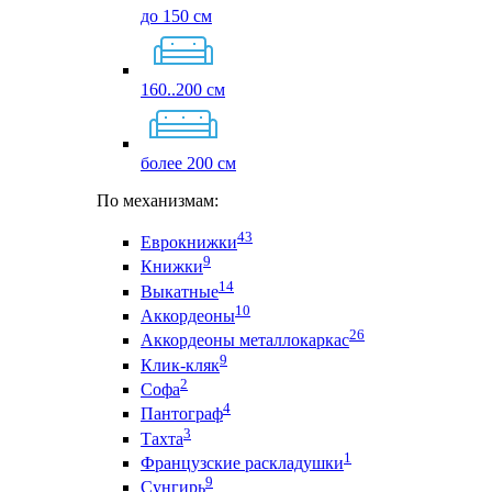
до 150 см
160..200 см
более 200 см
По механизмам:
43
Еврокнижки
9
Книжки
14
Выкатные
10
Аккордеоны
26
Аккордеоны металлокаркас
9
Клик-кляк
2
Софа
4
Пантограф
3
Тахта
1
Французские раскладушки
9
Сунгирь