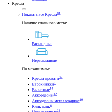
Кресла
81
Показать все Кресла
Наличие спального места:
Раскладные
Нераскладные
По механизмам:
39
Кресла-кровати
1
Еврокнижки
14
Выкатные
12
Аккордеоны
19
Аккордеоны металлокаркас
4
Клик-кляк
22
Нераскладные