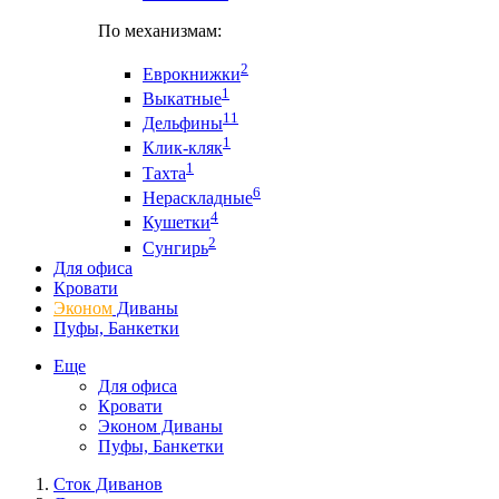
По механизмам:
2
Еврокнижки
1
Выкатные
11
Дельфины
1
Клик-кляк
1
Тахта
6
Нераскладные
4
Кушетки
2
Сунгирь
Для офиса
Кровати
Эконом
Диваны
Пуфы, Банкетки
Еще
Для офиса
Кровати
Эконом Диваны
Пуфы, Банкетки
Сток Диванов