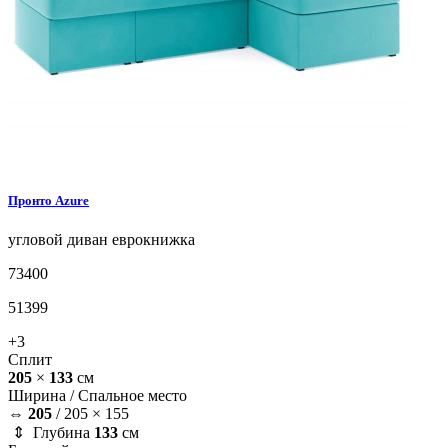
Пронто
Azure
угловой диван
еврокнижка
73400
51399
+3
Сплит
205
×
133
см
Ширина /
Спальное место
⇔
205
/
205 × 155
⇕ Глубина
133
см