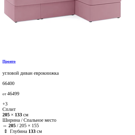
Пронто
угловой диван
еврокнижка
66400
46499
от
+3
Сплит
205
×
133
см
Ширина /
Спальное место
⇔
205
/
205 × 155
⇕ Глубина
133
см