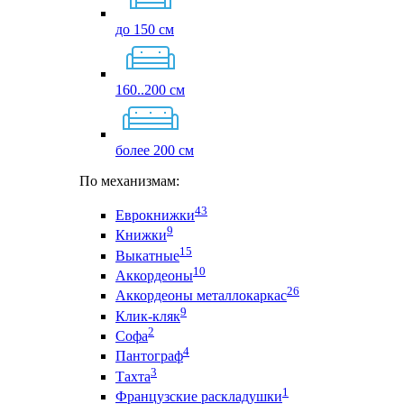
до 150 см
160..200 см
более 200 см
По механизмам:
43
Еврокнижки
9
Книжки
15
Выкатные
10
Аккордеоны
26
Аккордеоны металлокаркас
9
Клик-кляк
2
Софа
4
Пантограф
3
Тахта
1
Французские раскладушки