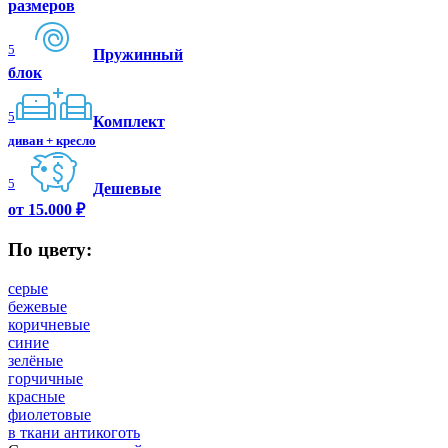
размеров
5
Пружинный
блок
5
Комплект
диван + кресло
5
Дешевые
от 15.000 ₽
По цвету:
серые
бежевые
коричневые
синие
зелёные
горчичные
красные
фиолетовые
в ткани антикоготь