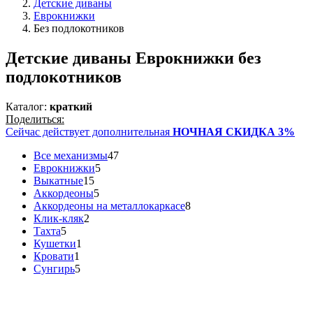
Детские диваны
Еврокнижки
Без подлокотников
Детские диваны Еврокнижки без
подлокотников
Каталог:
краткий
Поделиться:
Сейчас действует дополнительная
НОЧНАЯ СКИДКА 3%
Все механизмы
47
Еврокнижки
5
Выкатные
15
Аккордеоны
5
Аккордеоны на металлокаркасе
8
Клик-кляк
2
Тахта
5
Кушетки
1
Кровати
1
Сунгирь
5