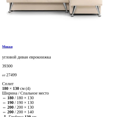
Микки
угловой диван
еврокнижка
39300
27499
от
Сплит
180
×
130
см
(4)
Ширина /
Спальное место
⇔
180
/
180 × 130
⇔
190
/
190 × 130
⇔
200
/
200 × 130
⇔
200
/
200 × 140
⇕ Глубина
130
см