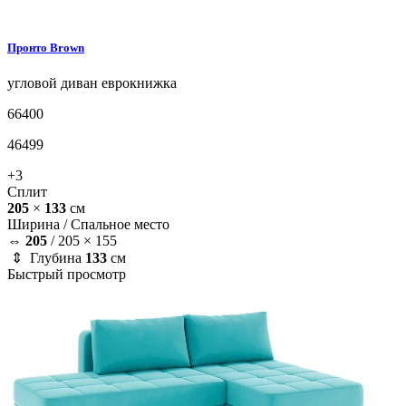
Пронто
Brown
угловой диван
еврокнижка
66400
46499
+3
Сплит
205
×
133
см
Ширина /
Спальное место
⇔
205
/
205 × 155
⇕ Глубина
133
см
Быстрый просмотр