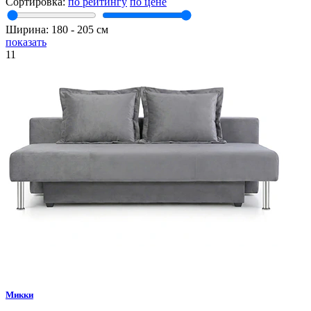
Сортировка:
по рейтингу
по цене
Ширина:
180
‐
205
см
показать
11
Микки