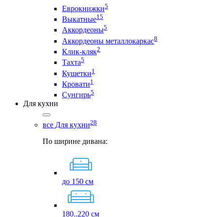
5
Еврокнижки
15
Выкатные
5
Аккордеоны
8
Аккордеоны металлокаркас
2
Клик-кляк
5
Тахта
1
Кушетки
1
Кровати
5
Сунгирь
Для кухни
28
все Для кухни
По ширине дивана:
до 150 см
180..220 см