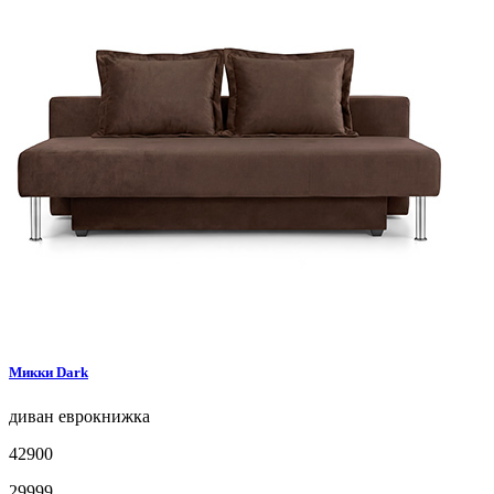
Микки
Dark
диван
еврокнижка
42900
29999