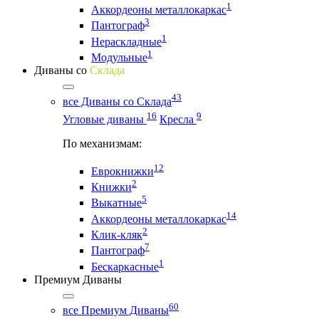
1
Аккордеоны металлокаркас
3
Пантограф
1
Нераскладные
1
Модульные
Диваны со
Склада
43
все Диваны со Склада
16
9
Угловые диваны
Кресла
По механизмам:
12
Еврокнижки
2
Книжки
5
Выкатные
14
Аккордеоны металлокаркас
2
Клик-кляк
7
Пантограф
1
Бескаркасные
Премиум Диваны
60
все Премиум Диваны