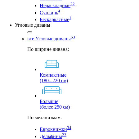
22
Нераскладные
4
Сунгирь
1
Бескаркасные
Угловые диваны
63
все Угловые диваны
По ширине дивана:
Компактные
(180...220 см)
Большие
(более 250 см)
По механизмам:
34
Еврокнижки
23
Дельфины