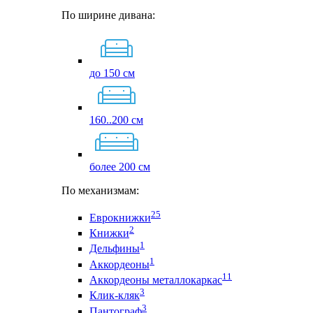
По ширине дивана:
до 150 см
160..200 см
более 200 см
По механизмам:
25
Еврокнижки
2
Книжки
1
Дельфины
1
Аккордеоны
11
Аккордеоны металлокаркас
3
Клик-кляк
3
Пантограф