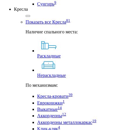
9
Сунгирь
Кресла
81
Показать все Кресла
Наличие спального места:
Раскладные
Нераскладные
По механизмам:
39
Кресла-кровати
1
Еврокнижки
14
Выкатные
12
Аккордеоны
19
Аккордеоны металлокаркас
4
Клик-кляк