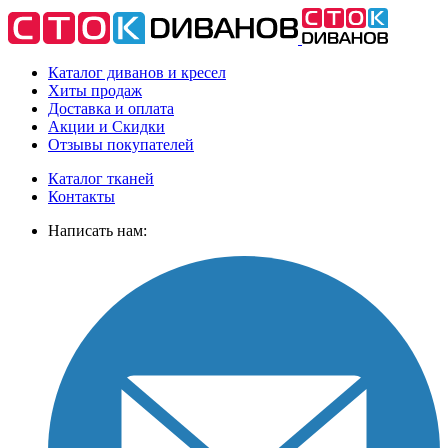
Каталог диванов и кресел
Хиты
продаж
Доставка
и оплата
Акции
и Скидки
Отзывы
покупателей
Каталог тканей
Контакты
Написать нам: