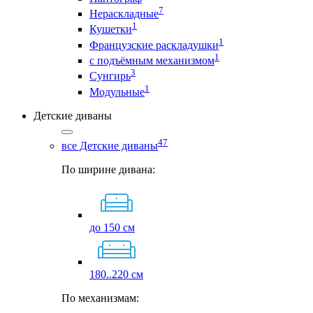
7
Нераскладные
1
Кушетки
1
Французские раскладушки
1
с подъёмным механизмом
3
Сунгирь
1
Модульные
Детские диваны
47
все Детские диваны
По ширине дивана:
до 150 см
180..220 см
По механизмам: