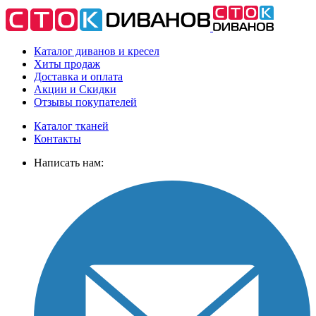
Каталог диванов и кресел
Хиты
продаж
Доставка
и оплата
Акции
и Скидки
Отзывы
покупателей
Каталог тканей
Контакты
Написать нам: