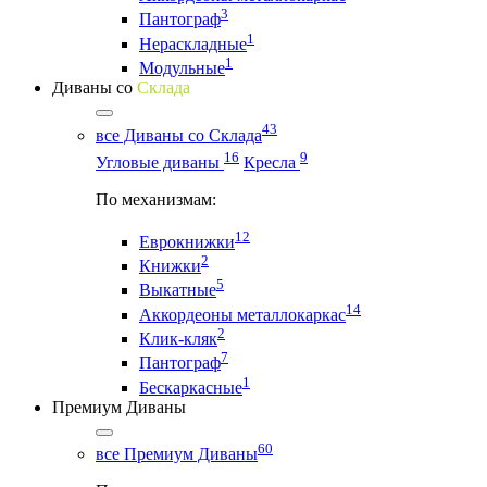
3
Пантограф
1
Нераскладные
1
Модульные
Диваны со
Склада
43
все Диваны со Склада
16
9
Угловые диваны
Кресла
По механизмам:
12
Еврокнижки
2
Книжки
5
Выкатные
14
Аккордеоны металлокаркас
2
Клик-кляк
7
Пантограф
1
Бескаркасные
Премиум Диваны
60
все Премиум Диваны