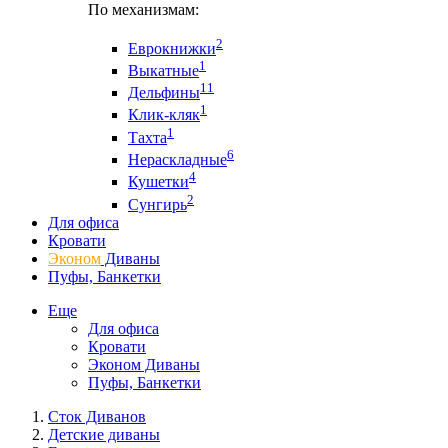
По механизмам:
2
Еврокнижки
1
Выкатные
11
Дельфины
1
Клик-кляк
1
Тахта
6
Нераскладные
4
Кушетки
2
Сунгирь
Для офиса
Кровати
Эконом
Диваны
Пуфы, Банкетки
Еще
Для офиса
Кровати
Эконом Диваны
Пуфы, Банкетки
Сток Диванов
Детские диваны