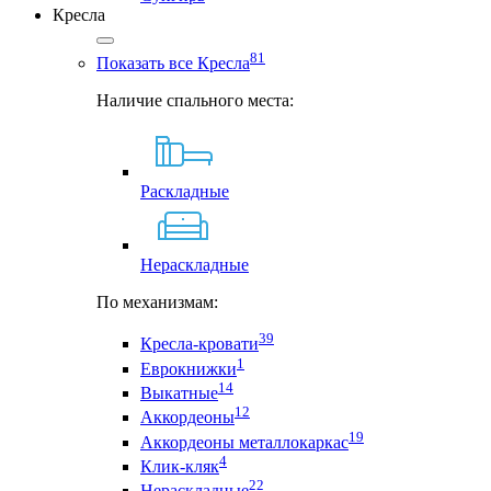
Кресла
81
Показать все Кресла
Наличие спального места:
Раскладные
Нераскладные
По механизмам:
39
Кресла-кровати
1
Еврокнижки
14
Выкатные
12
Аккордеоны
19
Аккордеоны металлокаркас
4
Клик-кляк
22
Нераскладные