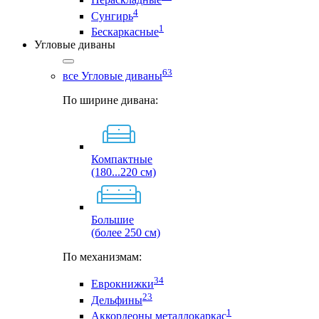
4
Сунгирь
1
Бескаркасные
Угловые диваны
63
все Угловые диваны
По ширине дивана:
Компактные
(180...220 см)
Большие
(более 250 см)
По механизмам:
34
Еврокнижки
23
Дельфины
1
Аккордеоны металлокаркас