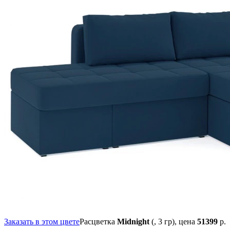
Заказать в этом цвете
Расцветка
Midnight
(, 3 гр),
цена
51399
р.