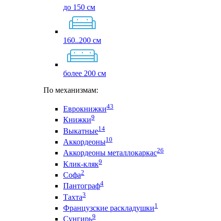
до 150 см
160..200 см
более 200 см
По механизмам:
43
Еврокнижки
9
Книжки
14
Выкатные
10
Аккордеоны
26
Аккордеоны металлокаркас
9
Клик-кляк
2
Софа
4
Пантограф
3
Тахта
1
Французские раскладушки
9
Сунгирь