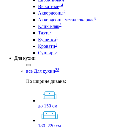
14
Выкатные
5
Аккордеоны
8
Аккордеоны металлокаркас
2
Клик-кляк
5
Тахта
1
Кушетки
1
Кровати
5
Сунгирь
Для кухни
28
все Для кухни
По ширине дивана:
до 150 см
180..220 см