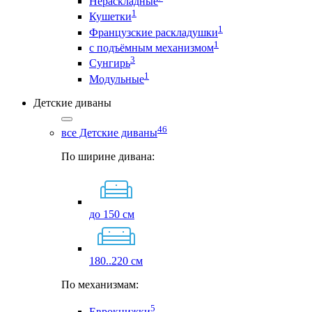
Нераскладные
1
Кушетки
1
Французские раскладушки
1
с подъёмным механизмом
3
Сунгирь
1
Модульные
Детские диваны
46
все Детские диваны
По ширине дивана:
до 150 см
180..220 см
По механизмам:
5
Еврокнижки