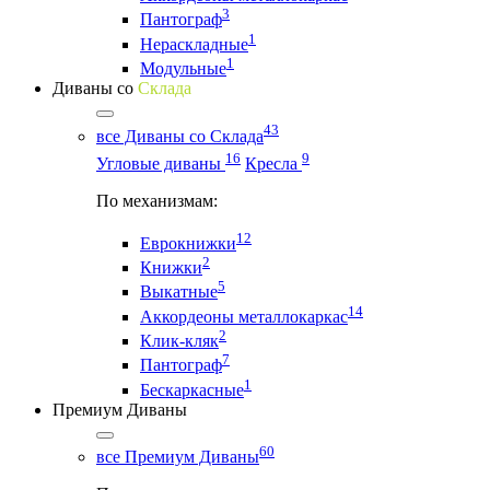
3
Пантограф
1
Нераскладные
1
Модульные
Диваны со
Склада
43
все Диваны со Склада
16
9
Угловые диваны
Кресла
По механизмам:
12
Еврокнижки
2
Книжки
5
Выкатные
14
Аккордеоны металлокаркас
2
Клик-кляк
7
Пантограф
1
Бескаркасные
Премиум Диваны
60
все Премиум Диваны