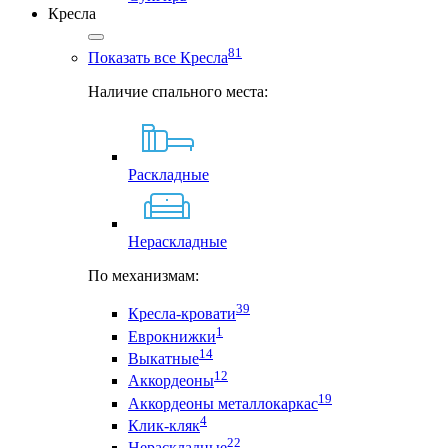
Кресла
81
Показать все Кресла
Наличие спального места:
Раскладные
Нераскладные
По механизмам:
39
Кресла-кровати
1
Еврокнижки
14
Выкатные
12
Аккордеоны
19
Аккордеоны металлокаркас
4
Клик-кляк
22
Нераскладные