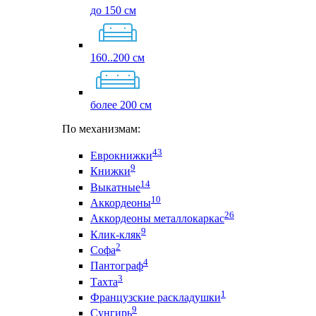
до 150 см
160..200 см
более 200 см
По механизмам:
43
Еврокнижки
9
Книжки
14
Выкатные
10
Аккордеоны
26
Аккордеоны металлокаркас
9
Клик-кляк
2
Софа
4
Пантограф
3
Тахта
1
Французские раскладушки
9
Сунгирь