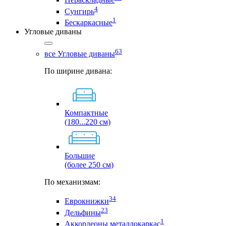
4
Сунгирь
1
Бескаркасные
Угловые диваны
63
все Угловые диваны
По ширине дивана:
Компактные
(180...220 см)
Большие
(более 250 см)
По механизмам:
34
Еврокнижки
23
Дельфины
1
Аккордеоны металлокаркас