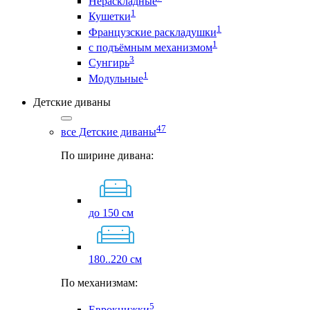
Нераскладные
1
Кушетки
1
Французские раскладушки
1
с подъёмным механизмом
3
Сунгирь
1
Модульные
Детские диваны
47
все Детские диваны
По ширине дивана:
до 150 см
180..220 см
По механизмам:
5
Еврокнижки