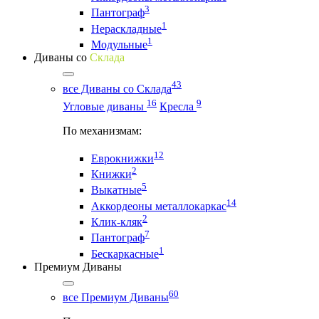
3
Пантограф
1
Нераскладные
1
Модульные
Диваны со
Склада
43
все Диваны со Склада
16
9
Угловые диваны
Кресла
По механизмам:
12
Еврокнижки
2
Книжки
5
Выкатные
14
Аккордеоны металлокаркас
2
Клик-кляк
7
Пантограф
1
Бескаркасные
Премиум Диваны
60
все Премиум Диваны