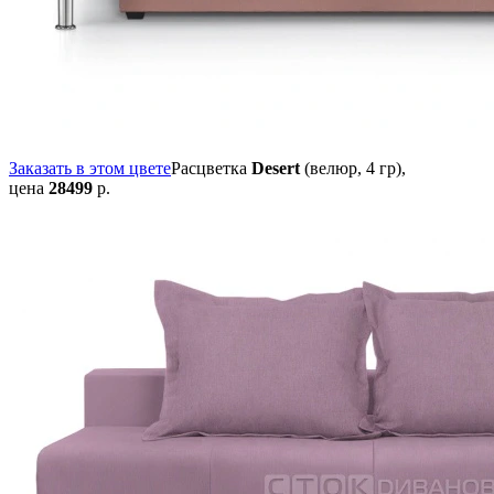
Заказать в этом цвете
Расцветка
Desert
(велюр, 4 гр),
цена
28499
р.