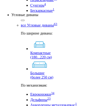
4
Сунгирь
1
Бескаркасные
Угловые диваны
63
все Угловые диваны
По ширине дивана:
Компактные
(180...220 см)
Большие
(более 250 см)
По механизмам:
34
Еврокнижки
23
Дельфины
1
Аккордеоны металлокаркас