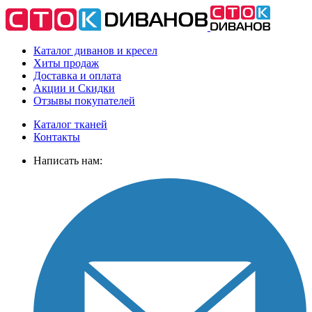
Каталог диванов и кресел
Хиты
продаж
Доставка
и оплата
Акции
и Скидки
Отзывы
покупателей
Каталог тканей
Контакты
Написать нам: