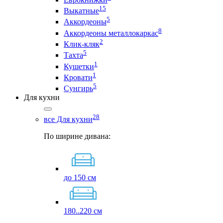
15
Выкатные
5
Аккордеоны
8
Аккордеоны металлокаркас
2
Клик-кляк
5
Тахта
1
Кушетки
1
Кровати
5
Сунгирь
Для кухни
28
все Для кухни
По ширине дивана:
до 150 см
180..220 см