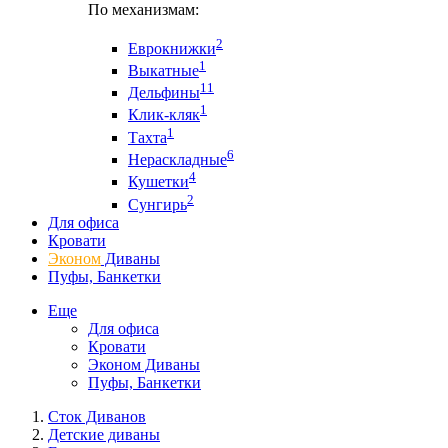
По механизмам:
2
Еврокнижки
1
Выкатные
11
Дельфины
1
Клик-кляк
1
Тахта
6
Нераскладные
4
Кушетки
2
Сунгирь
Для офиса
Кровати
Эконом
Диваны
Пуфы, Банкетки
Еще
Для офиса
Кровати
Эконом Диваны
Пуфы, Банкетки
Сток Диванов
Детские диваны