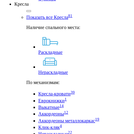
Кресла
81
Показать все Кресла
Наличие спального места:
Раскладные
Нераскладные
По механизмам:
39
Кресла-кровати
1
Еврокнижки
14
Выкатные
12
Аккордеоны
19
Аккордеоны металлокаркас
4
Клик-кляк
22
Нераскладные