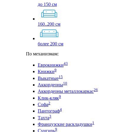
до 150 см
160..200 см
более 200 см
По механизмам:
43
Еврокнижки
9
Книжки
15
Выкатные
10
Аккордеоны
26
Аккордеоны металлокаркас
9
Клик-кляк
2
Софа
4
Пантограф
3
Тахта
1
Французские раскладушки
9
Сунгирь