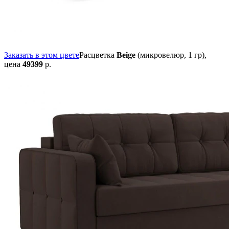
Заказать в этом цвете
Расцветка
Beige
(микровелюр, 1 гр),
цена
49399
р.