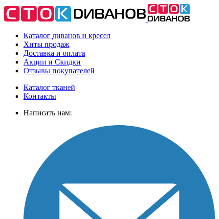
Каталог диванов и кресел
Хиты
продаж
Доставка
и оплата
Акции
и Скидки
Отзывы
покупателей
Каталог тканей
Контакты
Написать нам: