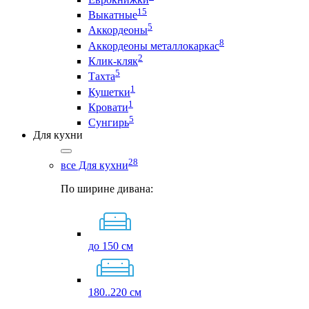
15
Выкатные
5
Аккордеоны
8
Аккордеоны металлокаркас
2
Клик-кляк
5
Тахта
1
Кушетки
1
Кровати
5
Сунгирь
Для кухни
28
все Для кухни
По ширине дивана:
до 150 см
180..220 см