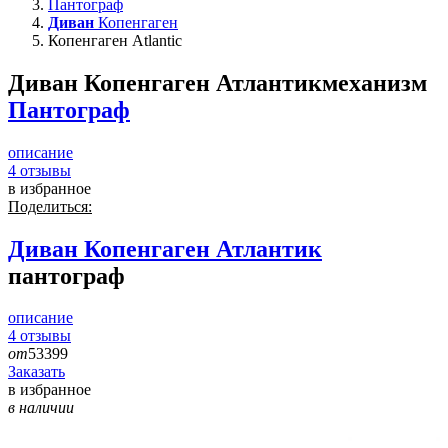
Пантограф
Диван
Копенгаген
Копенгаген Atlantic
Диван Копенгаген Атлантик
механизм
Пантограф
описание
4
отзывы
в избранное
Поделиться:
Диван
Копенгаген Атлантик
пантограф
описание
4
отзывы
от
53399
Заказать
в избранное
в наличии