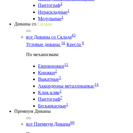
3
Пантограф
1
Нераскладные
1
Модульные
Диваны со
Склада
43
все Диваны со Склада
16
9
Угловые диваны
Кресла
По механизмам:
12
Еврокнижки
2
Книжки
5
Выкатные
14
Аккордеоны металлокаркас
2
Клик-кляк
7
Пантограф
1
Бескаркасные
Премиум Диваны
60
все Премиум Диваны