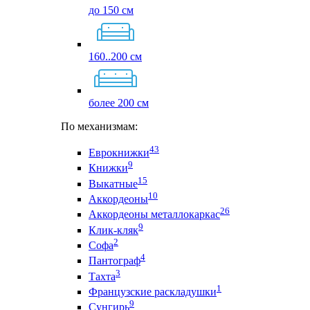
до 150 см
160..200 см
более 200 см
По механизмам:
43
Еврокнижки
9
Книжки
15
Выкатные
10
Аккордеоны
26
Аккордеоны металлокаркас
9
Клик-кляк
2
Софа
4
Пантограф
3
Тахта
1
Французские раскладушки
9
Сунгирь