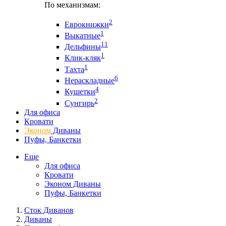
По механизмам:
2
Еврокнижки
1
Выкатные
11
Дельфины
1
Клик-кляк
1
Тахта
6
Нераскладные
4
Кушетки
2
Сунгирь
Для офиса
Кровати
Эконом
Диваны
Пуфы, Банкетки
Еще
Для офиса
Кровати
Эконом Диваны
Пуфы, Банкетки
Сток Диванов
Диваны