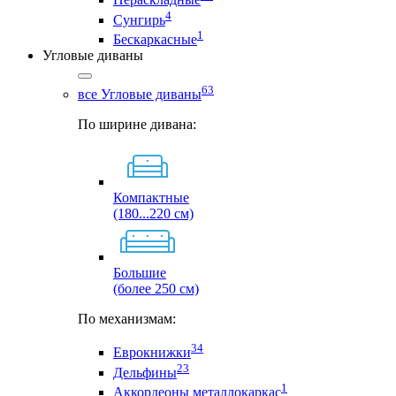
4
Сунгирь
1
Бескаркасные
Угловые диваны
63
все Угловые диваны
По ширине дивана:
Компактные
(180...220 см)
Большие
(более 250 см)
По механизмам:
34
Еврокнижки
23
Дельфины
1
Аккордеоны металлокаркас