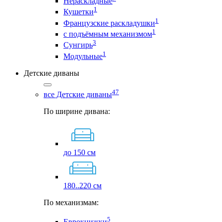
Нераскладные
1
Кушетки
1
Французские раскладушки
1
с подъёмным механизмом
3
Сунгирь
1
Модульные
Детские диваны
47
все Детские диваны
По ширине дивана:
до 150 см
180..220 см
По механизмам:
5
Еврокнижки