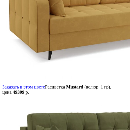
Заказать в этом цвете
Расцветка
Mustard
(велюр, 1 гр),
цена
49399
р.