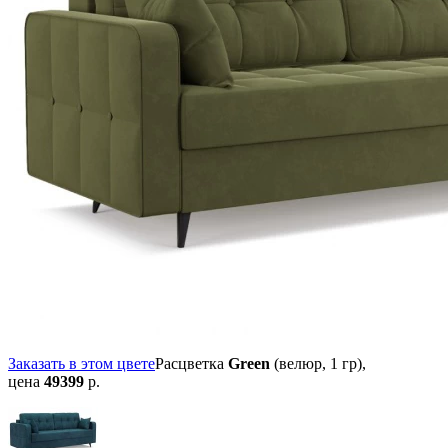
Заказать в этом цвете
Расцветка
Green
(велюр, 1 гр),
цена
49399
р.