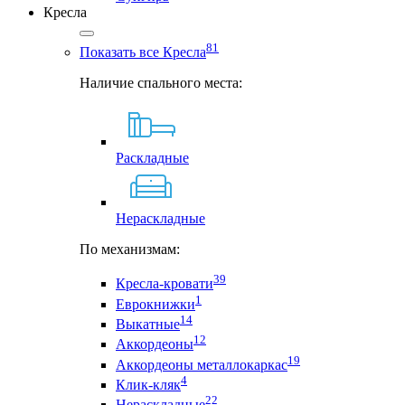
Кресла
81
Показать все Кресла
Наличие спального места:
Раскладные
Нераскладные
По механизмам:
39
Кресла-кровати
1
Еврокнижки
14
Выкатные
12
Аккордеоны
19
Аккордеоны металлокаркас
4
Клик-кляк
22
Нераскладные