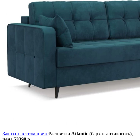
Заказать в этом цвете
Расцветка
Atlantic
(бархат антикоготь),
цена
53399
р.