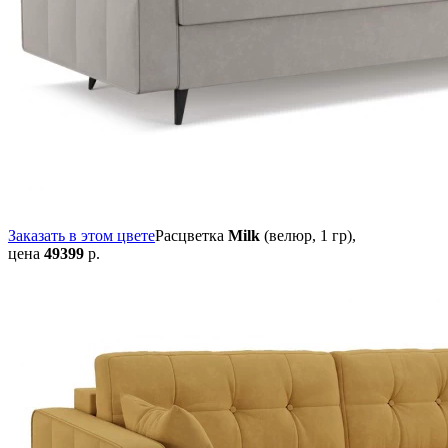
Заказать в этом цвете
Расцветка
Milk
(велюр, 1 гр),
цена
49399
р.